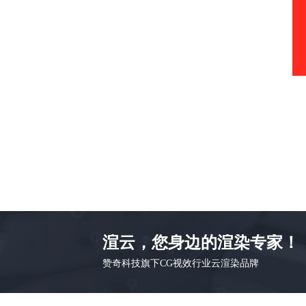
渲云，您身边的渲染专家！
赞奇科技旗下CG视效行业云渲染品牌