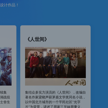
设计作品！
《人世间》
续集
集结众多实力演员的《人世间》，改编自
湖战役
著名作家梁晓声获茅盾文学奖同名小说，
士舍生
以中国北方城市的一个平民社区“光字
片”为背景，讲述了周家三兄妹周秉义、