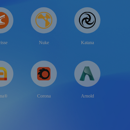
risse
Nuke
Katana
ima®
Corona
Arnold