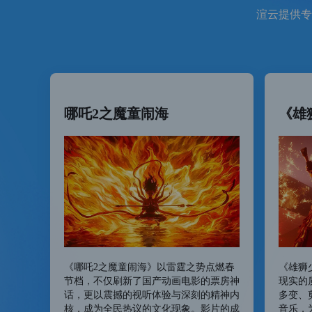
渲云提供专
哪吒2之魔童闹海
《雄
《哪吒2之魔童闹海》以雷霆之势点燃春
《雄狮
节档，不仅刷新了国产动画电影的票房神
现实的
话，更以震撼的视听体验与深刻的精神内
多变、
核，成为全民热议的文化现象。影片的成
音乐，