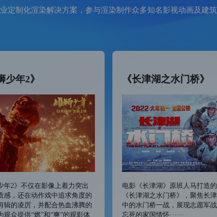
业定制化渲染解决方案，参与渲染制作众多知名影视动画及建筑
狮少年2》
《长津湖之水门桥》
少年2》不仅在影像上着力突出
电影《长津湖》原班人马打造的
质感，还在动作戏中追求角度的
《长津湖之水门桥》，聚焦长津
剪辑的凌厉，并配合热血沸腾的
中的水门桥一战，展现志愿军战
为观众提供“燃”和“爽”的观影体
忘死的家国情怀······