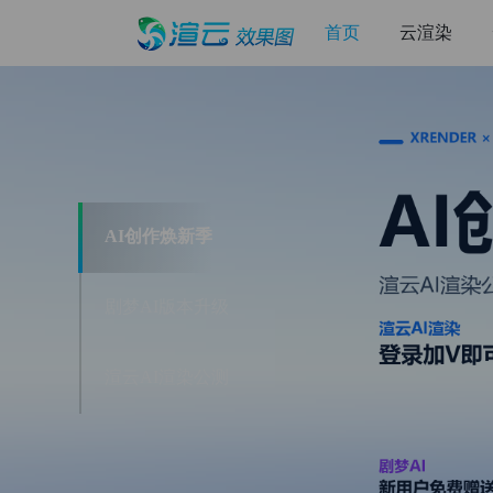
首页
云渲染
渲
云
云
渲
AI创作焕新季
染
剧梦AI版本升级
农
场
渲云AI渲染公测
_
效