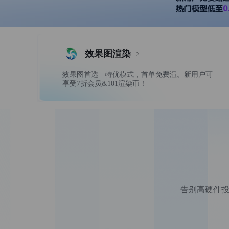
果
图
和
效果图渲染
3D
效果图首选—特优模式，首单免费渲。新用户可
享受7折会员&101渲染币！
影
视
动
画
渲
告别高硬件投
染