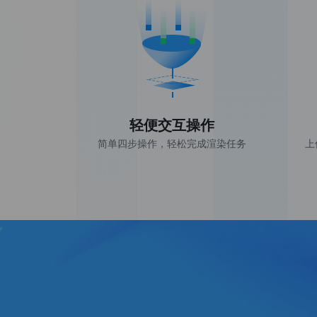
平
台
_
渲
云
轻便交互操作
简单四步操作，轻松完成渲染任务
上
官
网