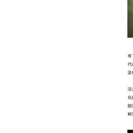
有
代
染
渲
化
能
鲜