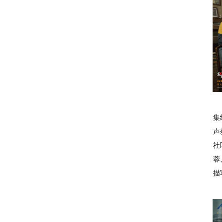
集
声
社
蓉
描