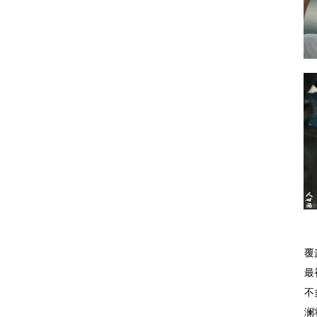
覆
最
不
澜