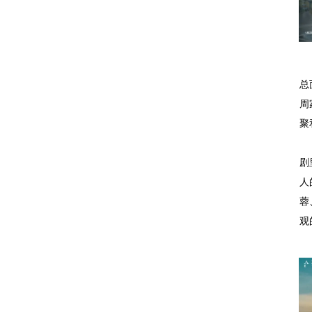
总
周
聚
剧
人
蓉
观