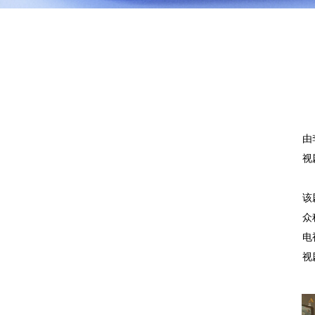
由
视
该
众
电
视