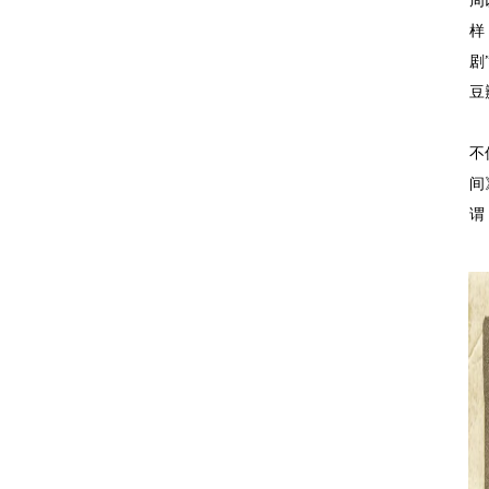
周
样
剧
豆
不
间
谓