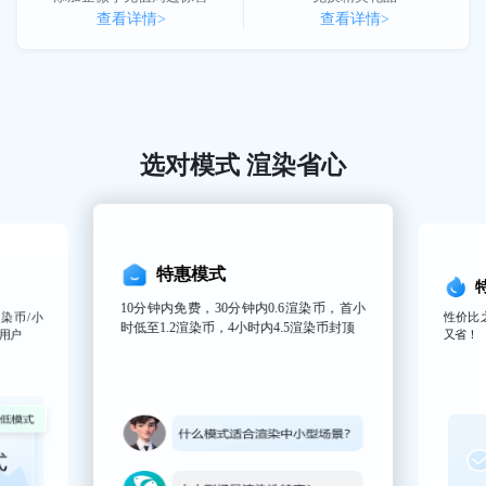
查看详情>
查看详情>
选对模式 渲染省心
特优模式
性价比之王，渲染低至0.76元/小时，又快
6渲染币，首小
1
又省！
5渲染币封顶
拉