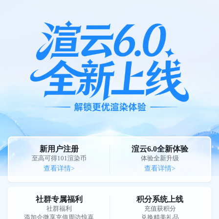
新用户注册
渲云6.0全新体验
至高可得101渲染币
体验全新升级
查看详情>
查看详情>
社群专属福利
积分系统上线
社群福利
充值获积分
添加企微享充值周边惊喜
兑换精美礼品