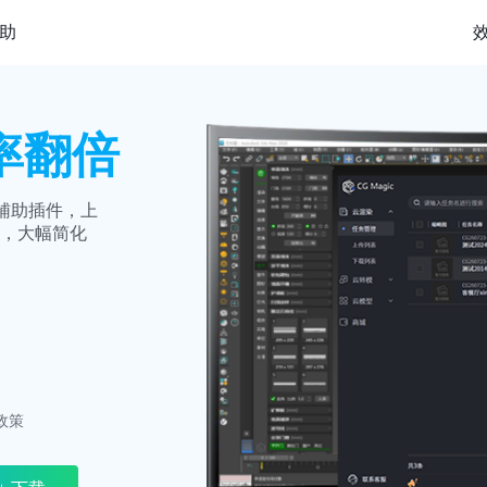
助
率翻倍
能化辅助插件，上
，大幅简化
政策