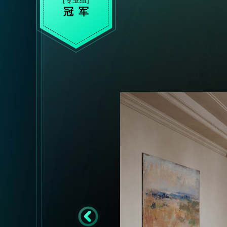
[专业组]
冠 军