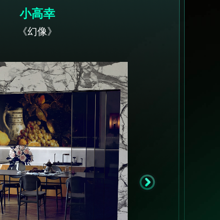
小高幸
《幻像》