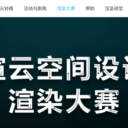
云转模
活动与新闻
渲染大赛
帮助
渲染讲堂