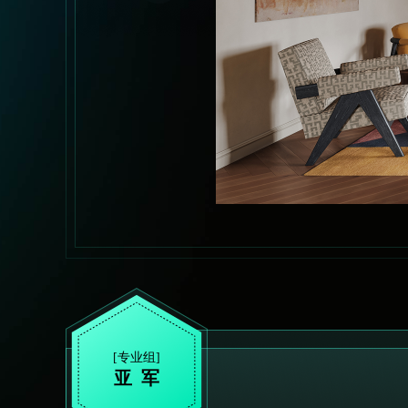
[专业组]
亚 军