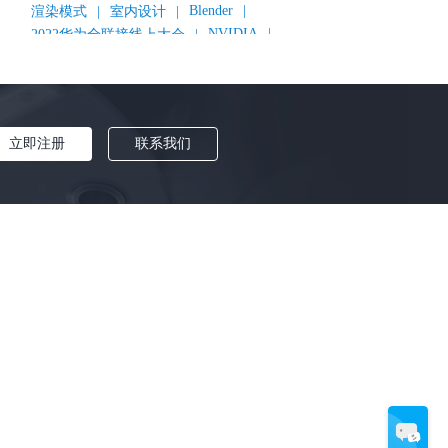
Blender
|
渲染模式
|
室内设计
|
NVIDIA
|
2022华为全联接线上大会
|
《变形金刚：超能勇士崛起》
|
《明日战记》
|
《封神第一部：朝歌风云》
|
《新神榜：杨戬》
|
数字人
|
《灌篮高手》
|
《长安三万里》
|
AMD
|
《个十百千万》
|
《流浪地球2》
|
显卡
|
立即注册
联系我们
建筑可视化
|
CG场景制作
|
动画制作
|
渲云杯
|
Katana
|
Houdini
|
光辉城市
|
技嘉科技
|
Keyshot
|
D5 Render
|
渲云海外版
|
VR
|
渲云影视小程序
|
云转模
|
全面体检
|
本地集群渲染
|
黑客帝国4
|
智能升级先行者
|
CG产业峰会
|
渲染者联盟
|
上海电影节
|
英特尔
|
北京冬奥会
|
和平精英
|
中国公有云服务市场跟踪报告
|
神经渲染技术
|
Cycles
|
Eevee
|
Disney+
|
《长津湖》
|
华为云计算城市峰会
|
B2B企业节
|
追光动画
|
华为云
|
云栖大会
|
设计产业峰会
|
角色动画
|
Character Creator 4.1
|
分块渲染
|
参数优化
|
材质互转
|
毛发渲染
|
3D建模
|
视频预览
|
GPU
|