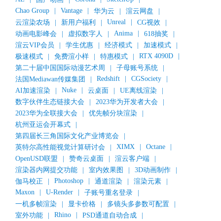
Chao Group
|
Vantage
|
华为云
|
渲云网盘
|
Unreal
|
云渲染农场
|
新用户福利
|
CG视效
|
Anima
|
动画电影峰会
|
虚拟数字人
|
618抽奖
|
渲云VIP会员
|
学生优惠
|
经济模式
|
加速模式
|
RTX 4090D
|
极速模式
|
免费渲小样
|
特惠模式
|
第二十届中国国际动漫艺术周
|
子母账号系统
|
Redshift
|
CGSociety
|
法国Mediawan传媒集团
|
Nuke
|
AI加速渲染
|
云桌面
|
UE离线渲染
|
数字伙伴生态链接大会
|
2023华为开发者大会
|
2023华为全联接大会
|
优先帧分块渲染
|
杭州亚运会开幕式
|
第四届长三角国际文化产业博览会
|
XIMX
|
Octane
|
英特尔高性能视觉计算研讨会
|
OpenUSD联盟
|
赞奇云桌面
|
渲云客户端
|
渲染器内网提交功能
|
室内效果图
|
3D动画制作
|
Photoshop
|
伽马校正
|
通道渲染
|
渲染元素
|
Maxon
|
U-Render
|
子账号重名登录
|
一机多帧渲染
|
显卡价格
|
多镜头多参数可配置
|
Rhino
|
室外功能
|
PSD通道自动合成
|