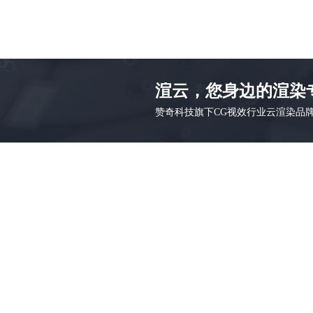
渲云，您身边的渲染
赞奇科技旗下CG视效行业云渲染品