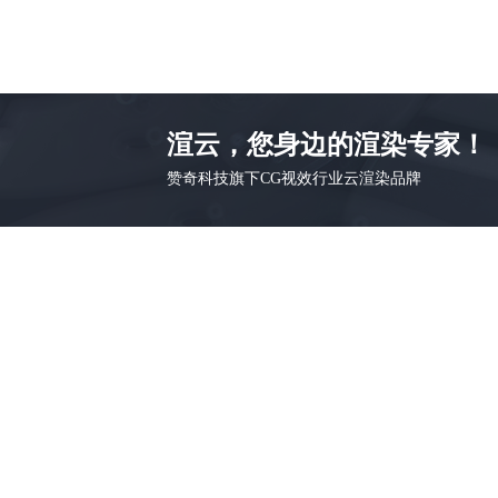
渲云，您身边的渲染专家！
赞奇科技旗下CG视效行业云渲染品牌