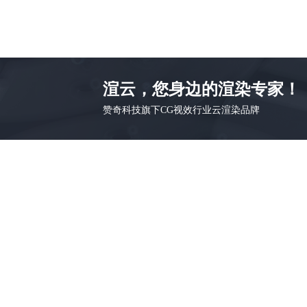
渲云，您身边的渲染专家！
赞奇科技旗下CG视效行业云渲染品牌