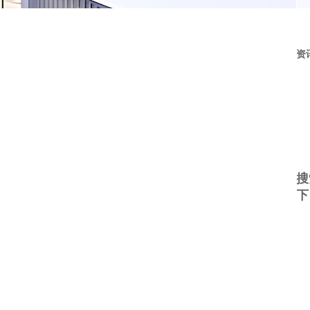
资
搜
下