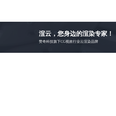
渲云，您身边的渲染专家！
赞奇科技旗下CG视效行业云渲染品牌