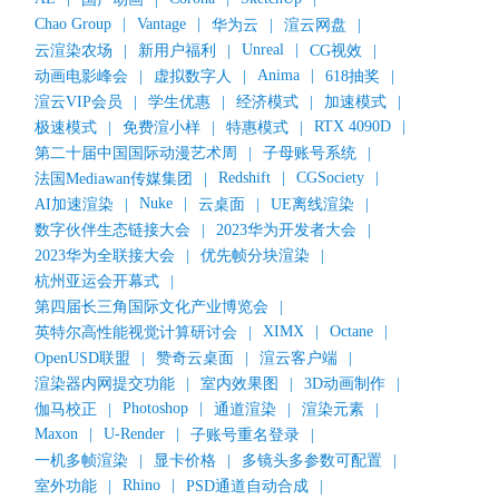
Chao Group
|
Vantage
|
华为云
|
渲云网盘
|
Unreal
|
云渲染农场
|
新用户福利
|
CG视效
|
Anima
|
动画电影峰会
|
虚拟数字人
|
618抽奖
|
渲云VIP会员
|
学生优惠
|
经济模式
|
加速模式
|
RTX 4090D
|
极速模式
|
免费渲小样
|
特惠模式
|
第二十届中国国际动漫艺术周
|
子母账号系统
|
Redshift
|
CGSociety
|
法国Mediawan传媒集团
|
Nuke
|
AI加速渲染
|
云桌面
|
UE离线渲染
|
数字伙伴生态链接大会
|
2023华为开发者大会
|
2023华为全联接大会
|
优先帧分块渲染
|
杭州亚运会开幕式
|
第四届长三角国际文化产业博览会
|
XIMX
|
Octane
|
英特尔高性能视觉计算研讨会
|
OpenUSD联盟
|
赞奇云桌面
|
渲云客户端
|
渲染器内网提交功能
|
室内效果图
|
3D动画制作
|
Photoshop
|
伽马校正
|
通道渲染
|
渲染元素
|
Maxon
|
U-Render
|
子账号重名登录
|
一机多帧渲染
|
显卡价格
|
多镜头多参数可配置
|
Rhino
|
室外功能
|
PSD通道自动合成
|