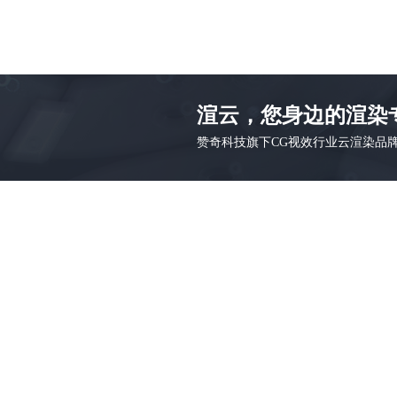
渲云，您身边的渲染
赞奇科技旗下CG视效行业云渲染品