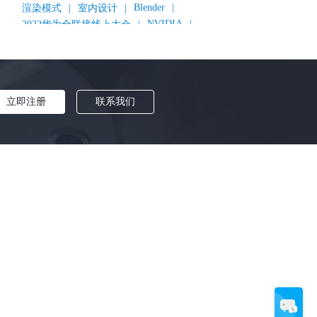
Blender
|
渲染模式
|
室内设计
|
NVIDIA
|
2022华为全联接线上大会
|
《变形金刚：超能勇士崛起》
|
《明日战记》
|
《封神第一部：朝歌风云》
|
《新神榜：杨戬》
|
数字人
|
《灌篮高手》
|
《长安三万里》
|
AMD
|
《个十百千万》
|
《流浪地球2》
|
显卡
|
立即注册
联系我们
建筑可视化
|
CG场景制作
|
动画制作
|
渲云杯
|
Katana
|
Houdini
|
光辉城市
|
技嘉科技
|
Keyshot
|
D5 Render
|
渲云海外版
|
VR
|
渲云影视小程序
|
云转模
|
全面体检
|
本地集群渲染
|
黑客帝国4
|
智能升级先行者
|
CG产业峰会
|
渲染者联盟
|
上海电影节
|
英特尔
|
北京冬奥会
|
和平精英
|
中国公有云服务市场跟踪报告
|
神经渲染技术
|
Cycles
|
Eevee
|
Disney+
|
《长津湖》
|
华为云计算城市峰会
|
B2B企业节
|
追光动画
|
华为云
|
云栖大会
|
设计产业峰会
|
角色动画
|
Character Creator 4.1
|
分块渲染
|
参数优化
|
材质互转
|
毛发渲染
|
3D建模
|
视频预览
|
GPU
|