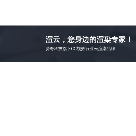
渲云，您身边的渲染专家！
赞奇科技旗下CG视效行业云渲染品牌