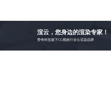
渲云，您身边的渲染专家！
赞奇科技旗下CG视效行业云渲染品牌