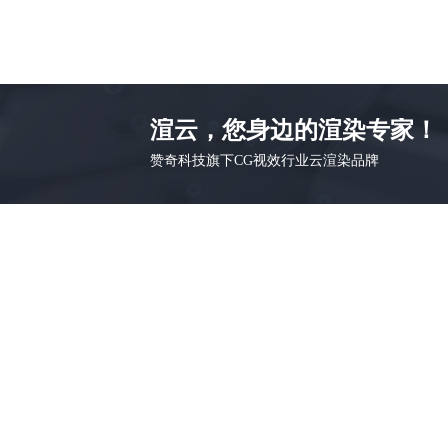
渲云，您身边的渲染专家！
赞奇科技旗下CG视效行业云渲染品牌