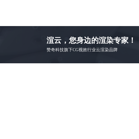
渲云，您身边的渲染专家！
赞奇科技旗下CG视效行业云渲染品牌