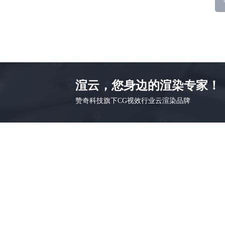
渲云，您身边的渲染专家！
赞奇科技旗下CG视效行业云渲染品牌