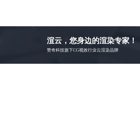
渲云，您身边的渲染专家！
赞奇科技旗下CG视效行业云渲染品牌