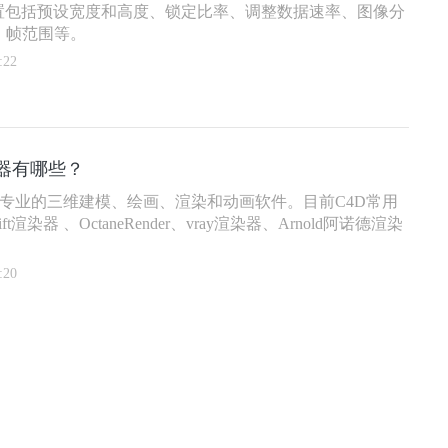
设置包括预设宽度和高度、锁定比率、调整数据速率、图像分
、帧范围等。
:22
染器有哪些？
D是一款专业的三维建模、绘画、渲染和动画软件。目前C4D常用
ft渲染器 、OctaneRender、vray渲染器、Arnold阿诺德渲染
:20