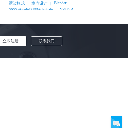
Blender
|
渲染模式
|
室内设计
|
NVIDIA
|
2022华为全联接线上大会
|
《变形金刚：超能勇士崛起》
|
《明日战记》
|
《封神第一部：朝歌风云》
|
《新神榜：杨戬》
|
数字人
|
《灌篮高手》
|
《长安三万里》
|
AMD
|
《个十百千万》
|
《流浪地球2》
|
显卡
|
立即注册
联系我们
建筑可视化
|
CG场景制作
|
动画制作
|
渲云杯
|
Katana
|
Houdini
|
光辉城市
|
技嘉科技
|
Keyshot
|
D5 Render
|
渲云海外版
|
VR
|
渲云影视小程序
|
云转模
|
全面体检
|
本地集群渲染
|
黑客帝国4
|
智能升级先行者
|
CG产业峰会
|
渲染者联盟
|
上海电影节
|
英特尔
|
北京冬奥会
|
和平精英
|
中国公有云服务市场跟踪报告
|
神经渲染技术
|
Cycles
|
Eevee
|
Disney+
|
《长津湖》
|
华为云计算城市峰会
|
B2B企业节
|
追光动画
|
华为云
|
云栖大会
|
设计产业峰会
|
角色动画
|
Character Creator 4.1
|
分块渲染
|
参数优化
|
材质互转
|
毛发渲染
|
3D建模
|
视频预览
|
GPU
|