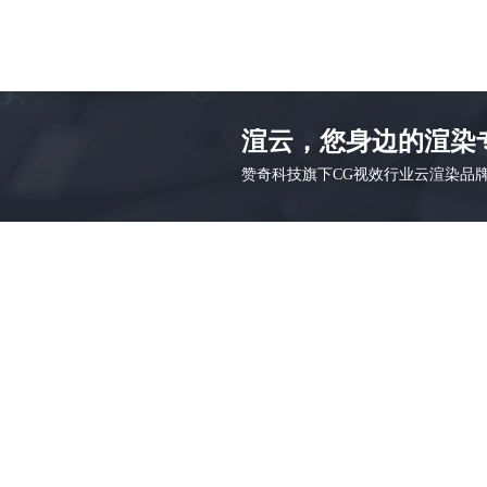
渲云，您身边的渲染
赞奇科技旗下CG视效行业云渲染品