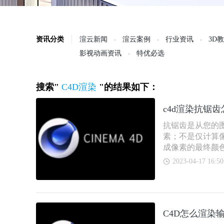
资讯分类
渲云新闻
渲云案例
行业资讯
3D
影视动画资讯
特优必选
搜索"
C4D渲染
"的结果如下：
c4d渲染抗锯齿
抗锯齿是从您的
素；不是仅计算
成像素的最终颜
2023-04-17 16:50
C4D怎么渲染