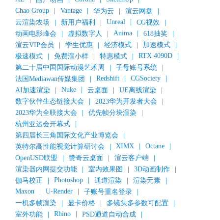
Chao Group
|
Vantage
|
华为云
|
渲云网盘
|
Unreal
|
云渲染农场
|
新用户福利
|
CG视效
|
Anima
|
动画电影峰会
|
虚拟数字人
|
618抽奖
|
渲云VIP会员
|
学生优惠
|
经济模式
|
加速模式
|
RTX 4090D
|
极速模式
|
免费渲小样
|
特惠模式
|
第二十届中国国际动漫艺术周
|
子母账号系统
|
Redshift
|
CGSociety
|
法国Mediawan传媒集团
|
Nuke
|
AI加速渲染
|
云桌面
|
UE离线渲染
|
数字伙伴生态链接大会
|
2023华为开发者大会
|
2023华为全联接大会
|
优先帧分块渲染
|
杭州亚运会开幕式
|
第四届长三角国际文化产业博览会
|
XIMX
|
Octane
|
英特尔高性能视觉计算研讨会
|
OpenUSD联盟
|
赞奇云桌面
|
渲云客户端
|
渲染器内网提交功能
|
室内效果图
|
3D动画制作
|
Photoshop
|
伽马校正
|
通道渲染
|
渲染元素
|
Maxon
|
U-Render
|
子账号重名登录
|
一机多帧渲染
|
显卡价格
|
多镜头多参数可配置
|
Rhino
|
室外功能
|
PSD通道自动合成
|