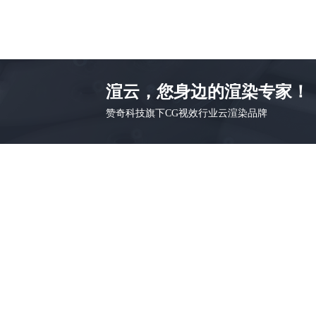
渲云，您身边的渲染专家！
赞奇科技旗下CG视效行业云渲染品牌