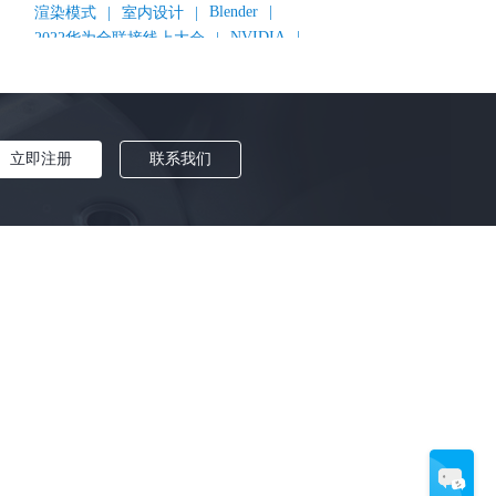
Blender
|
渲染模式
|
室内设计
|
NVIDIA
|
2022华为全联接线上大会
|
《变形金刚：超能勇士崛起》
|
《明日战记》
|
《封神第一部：朝歌风云》
|
《新神榜：杨戬》
|
数字人
|
《灌篮高手》
|
《长安三万里》
|
AMD
|
《个十百千万》
|
《流浪地球2》
|
显卡
|
立即注册
联系我们
建筑可视化
|
CG场景制作
|
动画制作
|
渲云杯
|
Katana
|
Houdini
|
光辉城市
|
技嘉科技
|
Keyshot
|
D5 Render
|
渲云海外版
|
VR
|
渲云影视小程序
|
云转模
|
全面体检
|
本地集群渲染
|
黑客帝国4
|
智能升级先行者
|
CG产业峰会
|
渲染者联盟
|
上海电影节
|
英特尔
|
北京冬奥会
|
和平精英
|
中国公有云服务市场跟踪报告
|
神经渲染技术
|
Cycles
|
Eevee
|
Disney+
|
《长津湖》
|
华为云计算城市峰会
|
B2B企业节
|
追光动画
|
华为云
|
云栖大会
|
设计产业峰会
|
角色动画
|
Character Creator 4.1
|
分块渲染
|
参数优化
|
材质互转
|
毛发渲染
|
3D建模
|
视频预览
|
GPU
|