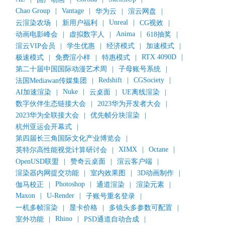
Chao Group
|
Vantage
|
华为云
|
渲云网盘
|
Unreal
|
云渲染农场
|
新用户福利
|
CG视效
|
Anima
|
动画电影峰会
|
虚拟数字人
|
618抽奖
|
渲云VIP会员
|
学生优惠
|
经济模式
|
加速模式
|
RTX 4090D
|
极速模式
|
免费渲小样
|
特惠模式
|
第二十届中国国际动漫艺术周
|
子母账号系统
|
Redshift
|
CGSociety
|
法国Mediawan传媒集团
|
Nuke
|
AI加速渲染
|
云桌面
|
UE离线渲染
|
数字伙伴生态链接大会
|
2023华为开发者大会
|
2023华为全联接大会
|
优先帧分块渲染
|
杭州亚运会开幕式
|
第四届长三角国际文化产业博览会
|
XIMX
|
Octane
|
英特尔高性能视觉计算研讨会
|
OpenUSD联盟
|
赞奇云桌面
|
渲云客户端
|
渲染器内网提交功能
|
室内效果图
|
3D动画制作
|
Photoshop
|
伽马校正
|
通道渲染
|
渲染元素
|
Maxon
|
U-Render
|
子账号重名登录
|
一机多帧渲染
|
显卡价格
|
多镜头多参数可配置
|
Rhino
|
室外功能
|
PSD通道自动合成
|