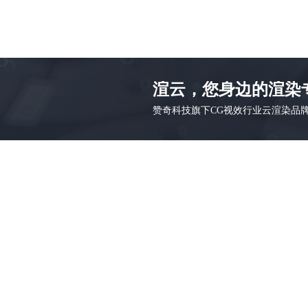
渲云，您身边的渲染
赞奇科技旗下CG视效行业云渲染品