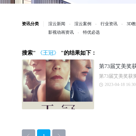
资讯分类
渲云新闻
渲云案例
行业资讯
3D
影视动画资讯
特优必选
搜索"
《王冠》
"的结果如下：
第73届艾美奖
第73届艾美奖
2023-04-18 16:30
1