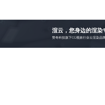
渲云，您身边的渲染
赞奇科技旗下CG视效行业云渲染品