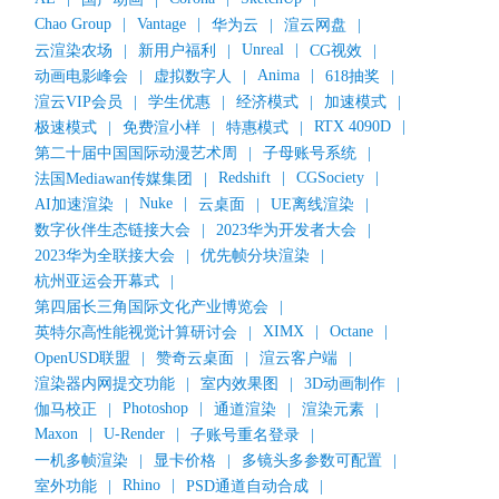
Chao Group
|
Vantage
|
华为云
|
渲云网盘
|
Unreal
|
云渲染农场
|
新用户福利
|
CG视效
|
Anima
|
动画电影峰会
|
虚拟数字人
|
618抽奖
|
渲云VIP会员
|
学生优惠
|
经济模式
|
加速模式
|
RTX 4090D
|
极速模式
|
免费渲小样
|
特惠模式
|
第二十届中国国际动漫艺术周
|
子母账号系统
|
Redshift
|
CGSociety
|
法国Mediawan传媒集团
|
Nuke
|
AI加速渲染
|
云桌面
|
UE离线渲染
|
数字伙伴生态链接大会
|
2023华为开发者大会
|
2023华为全联接大会
|
优先帧分块渲染
|
杭州亚运会开幕式
|
第四届长三角国际文化产业博览会
|
XIMX
|
Octane
|
英特尔高性能视觉计算研讨会
|
OpenUSD联盟
|
赞奇云桌面
|
渲云客户端
|
渲染器内网提交功能
|
室内效果图
|
3D动画制作
|
Photoshop
|
伽马校正
|
通道渲染
|
渲染元素
|
Maxon
|
U-Render
|
子账号重名登录
|
一机多帧渲染
|
显卡价格
|
多镜头多参数可配置
|
Rhino
|
室外功能
|
PSD通道自动合成
|