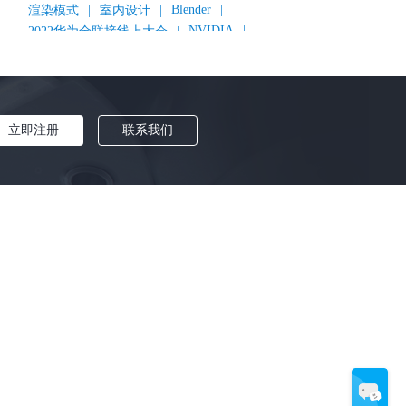
Blender
|
渲染模式
|
室内设计
|
NVIDIA
|
2022华为全联接线上大会
|
《变形金刚：超能勇士崛起》
|
《明日战记》
|
《封神第一部：朝歌风云》
|
《新神榜：杨戬》
|
数字人
|
《灌篮高手》
|
《长安三万里》
|
AMD
|
《个十百千万》
|
《流浪地球2》
|
显卡
|
立即注册
联系我们
建筑可视化
|
CG场景制作
|
动画制作
|
渲云杯
|
Katana
|
Houdini
|
光辉城市
|
技嘉科技
|
Keyshot
|
D5 Render
|
渲云海外版
|
VR
|
渲云影视小程序
|
云转模
|
全面体检
|
本地集群渲染
|
黑客帝国4
|
智能升级先行者
|
CG产业峰会
|
渲染者联盟
|
上海电影节
|
英特尔
|
北京冬奥会
|
和平精英
|
中国公有云服务市场跟踪报告
|
神经渲染技术
|
Cycles
|
Eevee
|
Disney+
|
《长津湖》
|
华为云计算城市峰会
|
B2B企业节
|
追光动画
|
华为云
|
云栖大会
|
设计产业峰会
|
角色动画
|
Character Creator 4.1
|
分块渲染
|
参数优化
|
材质互转
|
毛发渲染
|
3D建模
|
视频预览
|
GPU
|