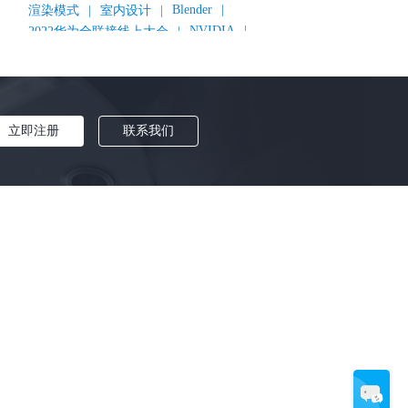
Blender
|
渲染模式
|
室内设计
|
NVIDIA
|
2022华为全联接线上大会
|
《变形金刚：超能勇士崛起》
|
《明日战记》
|
《封神第一部：朝歌风云》
|
《新神榜：杨戬》
|
数字人
|
《灌篮高手》
|
《长安三万里》
|
AMD
|
《个十百千万》
|
《流浪地球2》
|
显卡
|
立即注册
联系我们
建筑可视化
|
CG场景制作
|
动画制作
|
渲云杯
|
Katana
|
Houdini
|
光辉城市
|
技嘉科技
|
Keyshot
|
D5 Render
|
渲云海外版
|
VR
|
渲云影视小程序
|
云转模
|
全面体检
|
本地集群渲染
|
黑客帝国4
|
智能升级先行者
|
CG产业峰会
|
渲染者联盟
|
上海电影节
|
英特尔
|
北京冬奥会
|
和平精英
|
中国公有云服务市场跟踪报告
|
神经渲染技术
|
Cycles
|
Eevee
|
Disney+
|
《长津湖》
|
华为云计算城市峰会
|
B2B企业节
|
追光动画
|
华为云
|
云栖大会
|
设计产业峰会
|
角色动画
|
Character Creator 4.1
|
分块渲染
|
参数优化
|
材质互转
|
毛发渲染
|
3D建模
|
视频预览
|
GPU
|