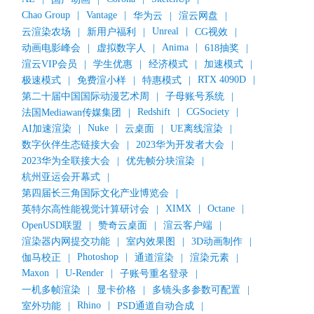
Chao Group
|
Vantage
|
华为云
|
渲云网盘
|
Unreal
|
云渲染农场
|
新用户福利
|
CG视效
|
Anima
|
动画电影峰会
|
虚拟数字人
|
618抽奖
|
渲云VIP会员
|
学生优惠
|
经济模式
|
加速模式
|
RTX 4090D
|
极速模式
|
免费渲小样
|
特惠模式
|
第二十届中国国际动漫艺术周
|
子母账号系统
|
Redshift
|
CGSociety
|
法国Mediawan传媒集团
|
Nuke
|
AI加速渲染
|
云桌面
|
UE离线渲染
|
数字伙伴生态链接大会
|
2023华为开发者大会
|
2023华为全联接大会
|
优先帧分块渲染
|
杭州亚运会开幕式
|
第四届长三角国际文化产业博览会
|
XIMX
|
Octane
|
英特尔高性能视觉计算研讨会
|
OpenUSD联盟
|
赞奇云桌面
|
渲云客户端
|
渲染器内网提交功能
|
室内效果图
|
3D动画制作
|
Photoshop
|
伽马校正
|
通道渲染
|
渲染元素
|
Maxon
|
U-Render
|
子账号重名登录
|
一机多帧渲染
|
显卡价格
|
多镜头多参数可配置
|
Rhino
|
室外功能
|
PSD通道自动合成
|