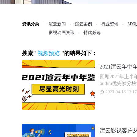
资讯分类
渲云新闻
渲云案例
行业资讯
3D
影视动画资讯
特优必选
搜索"
视频预览
"的结果如下：
2021渲云年中
回顾2021年上
oudini优先
2023-04-18 13:17
渲云影视客户从