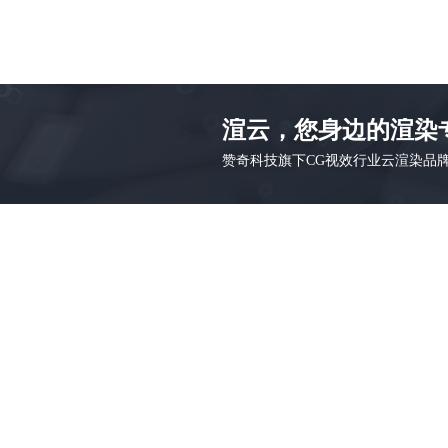
渲云，您身边的渲染
赞奇科技旗下CG视效行业云渲染品