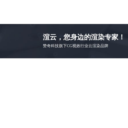
渲云，您身边的渲染专家！
赞奇科技旗下CG视效行业云渲染品牌