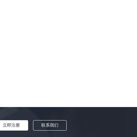
《蜘蛛侠：英雄无归》
|
赞奇科技
|
云渲染
|
电视剧集
|
理查德·罗杰斯
|
建筑师
|
《三体》
|
《指环王》
|
《阿凡达2》
|
奥斯卡影片
|
JangaFX
|
vray分布式渲染
|
3dsmax联机渲染
|
EmberGen
|
渲染软件
|
Blender三渲二
|
Stable Diffusion
|
《黑豹2》
|
《铃芽之旅》
|
I
|
《银河护卫队3》
|
《闪电侠》
|
《长安三万里》
|
《曼达洛人》
|
《真人快打X》
|
《奥本海默》
|
3D效果图
|
《武双姝》
|
立即注册
联系我们