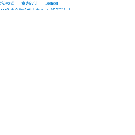
Blender
|
渲染模式
|
室内设计
|
NVIDIA
|
2022华为全联接线上大会
|
《变形金刚：超能勇士崛起》
|
《明日战记》
|
《封神第一部：朝歌风云》
|
《新神榜：杨戬》
|
数字人
|
《灌篮高手》
|
《长安三万里》
|
AMD
|
《个十百千万》
|
《流浪地球2》
|
显卡
|
建筑可视化
|
CG场景制作
|
动画制作
|
渲云杯
|
Katana
|
Houdini
|
光辉城市
|
技嘉科技
|
eyshot
|
D5 Render
|
渲云海外版
|
VR
|
渲云影视小程序
|
云转模
|
全面体检
|
本地集群渲染
|
黑客帝国4
|
智能升级先行者
|
CG产业峰会
|
渲染者联盟
|
上海电影节
|
英特尔
|
北京冬奥会
|
和平精英
|
中国公有云服务市场跟踪报告
|
神经渲染技术
|
ycles
|
Eevee
|
Disney+
|
《长津湖》
|
华为云计算城市峰会
|
B2B企业节
|
追光动画
|
华为云
|
云栖大会
|
设计产业峰会
|
角色动画
|
haracter Creator 4.1
|
分块渲染
|
参数优化
|
材质互转
|
毛发渲染
|
3D建模
|
视频预览
|
GPU
|