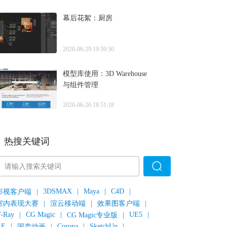
幕后花絮：厨房
2026-06-29 19:59:50
模型库使用：3D Warehouse
与组件管理
2026-06-26 18:51:18
热搜关键词
3DSMAX
|
Maya
|
C4D
|
影视客户端
|
室内表现大赛
|
渲云移动端
|
效果图客户端
|
-Ray
|
CG Magic
|
UE5
|
CG Magic专业版
|
AE
|
Corona
|
SketchUp
|
国产动画
|