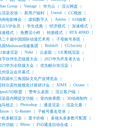
hao Group
|
Vantage
|
华为云
|
渲云网盘
|
Unreal
|
云渲染农场
|
新用户福利
|
CG视效
|
Anima
|
动画电影峰会
|
虚拟数字人
|
618抽奖
|
渲云VIP会员
|
学生优惠
|
经济模式
|
加速模式
|
RTX 4090D
|
极速模式
|
免费渲小样
|
特惠模式
|
第二十届中国国际动漫艺术周
|
子母账号系统
|
Redshift
|
CGSociety
|
法国Mediawan传媒集团
|
Nuke
|
AI加速渲染
|
云桌面
|
UE离线渲染
|
数字伙伴生态链接大会
|
2023华为开发者大会
|
2023华为全联接大会
|
优先帧分块渲染
|
杭州亚运会开幕式
|
第四届长三角国际文化产业博览会
|
XIMX
|
Octane
|
英特尔高性能视觉计算研讨会
|
OpenUSD联盟
|
赞奇云桌面
|
渲云客户端
|
渲染器内网提交功能
|
室内效果图
|
3D动画制作
|
Photoshop
|
伽马校正
|
通道渲染
|
渲染元素
|
axon
|
U-Render
|
子账号重名登录
|
一机多帧渲染
|
显卡价格
|
多镜头多参数可配置
|
Rhino
|
室外功能
|
PSD通道自动合成
|