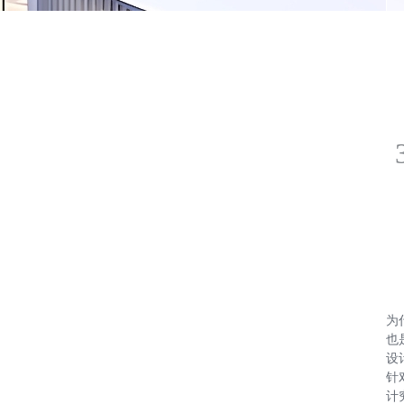
为
也
设
针
计