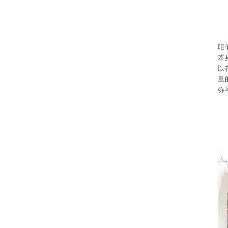
咱
本
以
量
弥