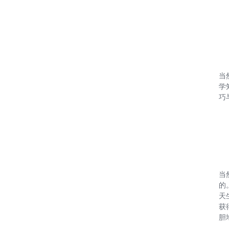
当
学
巧
当
的
天
获
胆