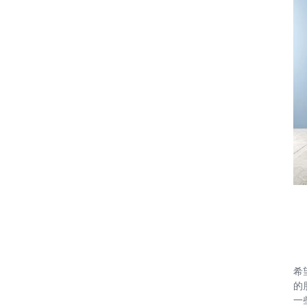
希
的
一