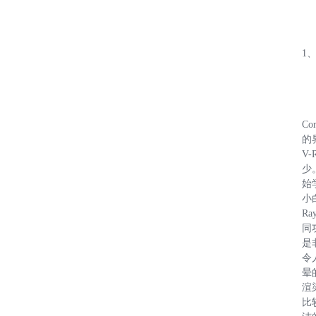
1
Co
的
V-
少
始
小
R
同
是
令
晕的
渲
比