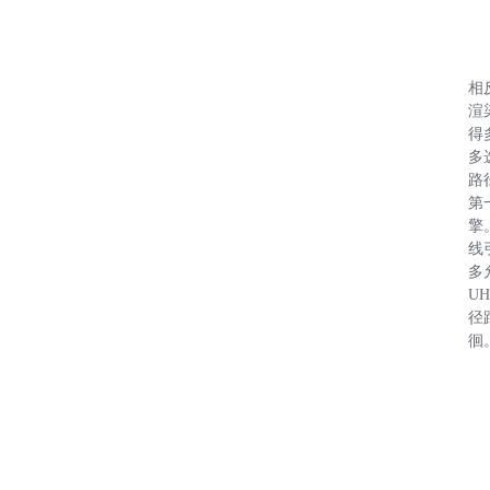
相反
渲
得
多
路
第
擎
线
多
U
径
徊