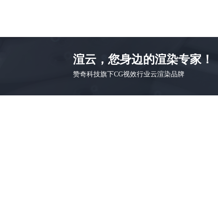
渲云，您身边的渲染专家！
赞奇科技旗下CG视效行业云渲染品牌