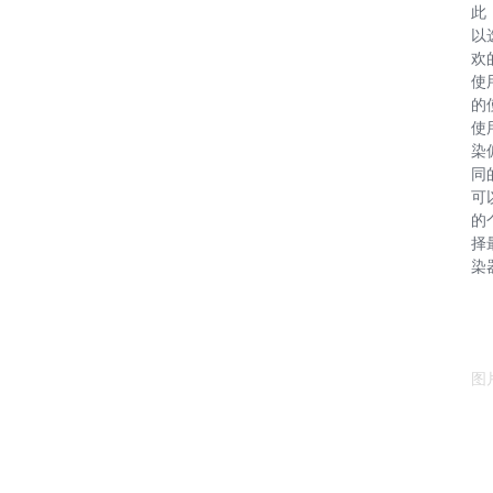
此
以
欢
使
的
使
染
同
可
的
择
染
图