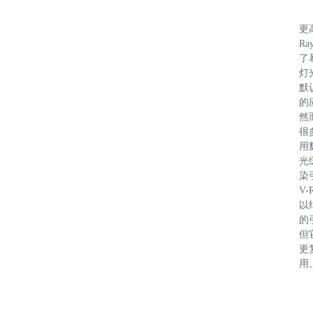
更
R
了
灯
默
的
然
很
用
光
染
V-
以
的
但
更
用