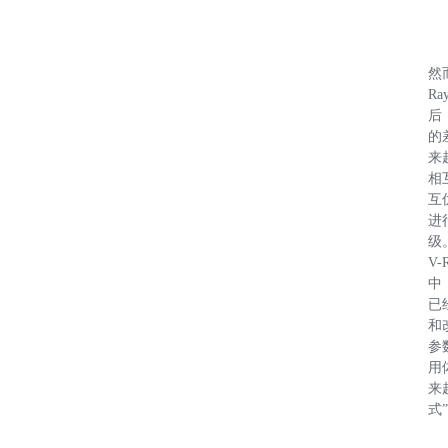
然
Ra
后
的
来
相
互
进
级
V-
中
已
和
参
用
来
式