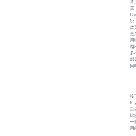
常
器，
Co
说
款
更
用
题
多
部
问
接
Ra
染
比
一
用