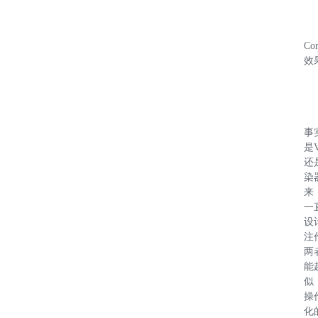
Co
效
事
是V
还是
染
来
一
设
注
两
能
似
操
化