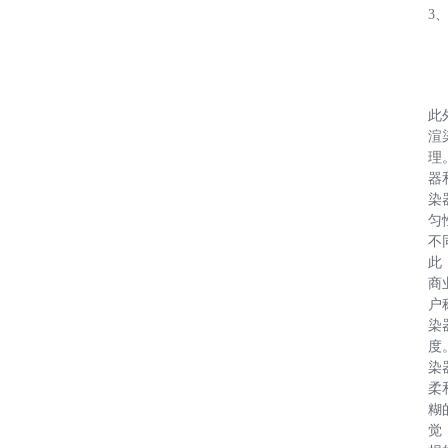
3
此
渲
理。
器和
染
匀
不
此
商
户称
染
度。
染
柔
糊
觉