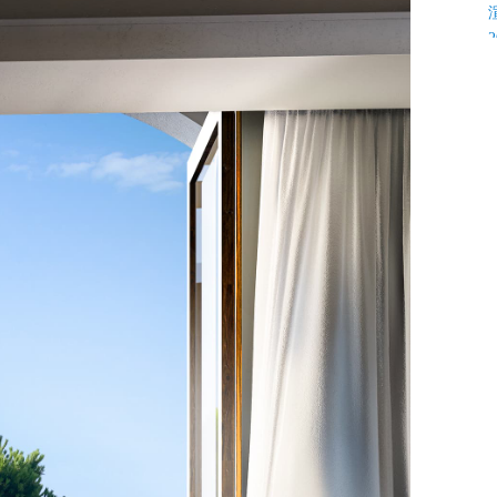
K
C
C