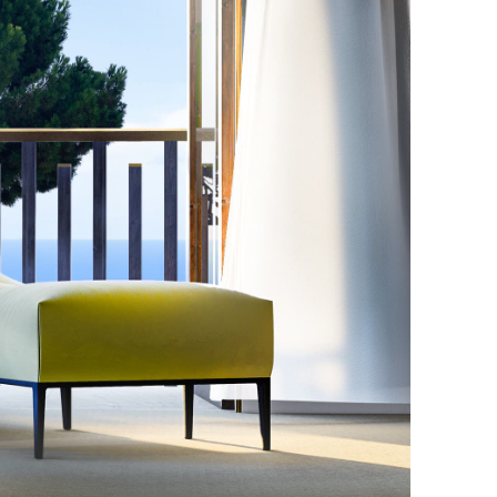
Z
S
E