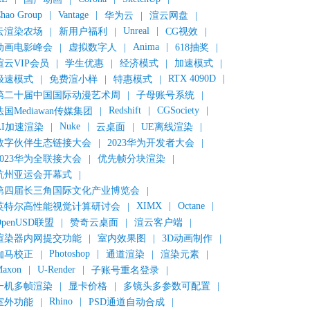
hao Group
|
Vantage
|
华为云
|
渲云网盘
|
Unreal
|
云渲染农场
|
新用户福利
|
CG视效
|
Anima
|
动画电影峰会
|
虚拟数字人
|
618抽奖
|
渲云VIP会员
|
学生优惠
|
经济模式
|
加速模式
|
RTX 4090D
|
极速模式
|
免费渲小样
|
特惠模式
|
第二十届中国国际动漫艺术周
|
子母账号系统
|
Redshift
|
CGSociety
|
法国Mediawan传媒集团
|
Nuke
|
AI加速渲染
|
云桌面
|
UE离线渲染
|
数字伙伴生态链接大会
|
2023华为开发者大会
|
2023华为全联接大会
|
优先帧分块渲染
|
杭州亚运会开幕式
|
第四届长三角国际文化产业博览会
|
XIMX
|
Octane
|
英特尔高性能视觉计算研讨会
|
OpenUSD联盟
|
赞奇云桌面
|
渲云客户端
|
渲染器内网提交功能
|
室内效果图
|
3D动画制作
|
Photoshop
|
伽马校正
|
通道渲染
|
渲染元素
|
axon
|
U-Render
|
子账号重名登录
|
一机多帧渲染
|
显卡价格
|
多镜头多参数可配置
|
Rhino
|
室外功能
|
PSD通道自动合成
|