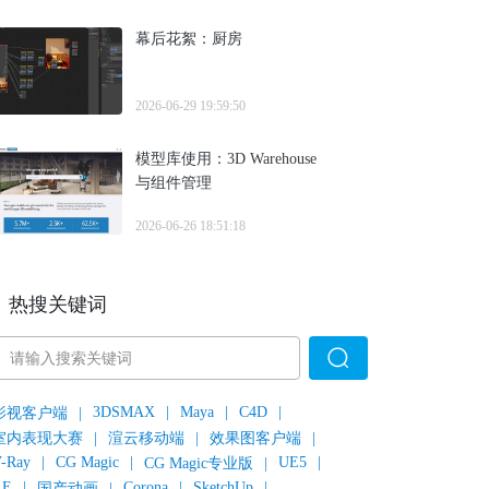
幕后花絮：厨房
2026-06-29 19:59:50
模型库使用：3D Warehouse
与组件管理
2026-06-26 18:51:18
热搜关键词
3DSMAX
|
Maya
|
C4D
|
影视客户端
|
室内表现大赛
|
渲云移动端
|
效果图客户端
|
-Ray
|
CG Magic
|
UE5
|
CG Magic专业版
|
AE
|
Corona
|
SketchUp
|
国产动画
|