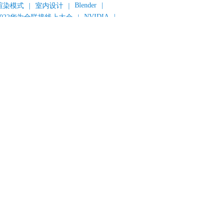
Blender
|
渲染模式
|
室内设计
|
NVIDIA
|
2022华为全联接线上大会
|
《变形金刚：超能勇士崛起》
|
《明日战记》
|
《封神第一部：朝歌风云》
|
《新神榜：杨戬》
|
数字人
|
《灌篮高手》
|
《长安三万里》
|
AMD
|
《个十百千万》
|
《流浪地球2》
|
显卡
|
建筑可视化
|
CG场景制作
|
动画制作
|
渲云杯
|
Katana
|
Houdini
|
光辉城市
|
技嘉科技
|
eyshot
|
D5 Render
|
渲云海外版
|
VR
|
渲云影视小程序
|
云转模
|
全面体检
|
本地集群渲染
|
黑客帝国4
|
智能升级先行者
|
CG产业峰会
|
渲染者联盟
|
上海电影节
|
英特尔
|
北京冬奥会
|
和平精英
|
中国公有云服务市场跟踪报告
|
神经渲染技术
|
ycles
|
Eevee
|
Disney+
|
《长津湖》
|
华为云计算城市峰会
|
B2B企业节
|
追光动画
|
华为云
|
云栖大会
|
设计产业峰会
|
角色动画
|
haracter Creator 4.1
|
分块渲染
|
参数优化
|
材质互转
|
毛发渲染
|
3D建模
|
视频预览
|
GPU
|