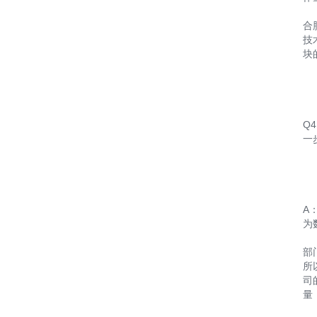
合
技
块
Q
一
A
为
部
所
司
量