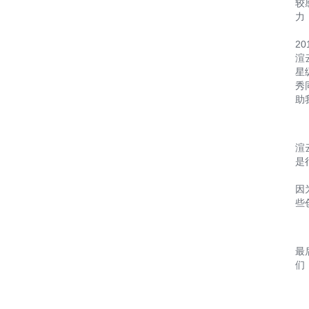
较
力
2
渲
星
秀
助
渲
是
因
些
最
们