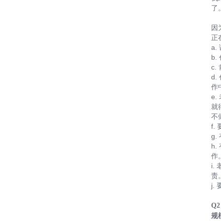
了
因
正
a
b
c
d
作
e
就
不
f
g
h
作
i
责
j.
Q
规