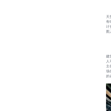
天
有
计
图
建
人
主
场
的