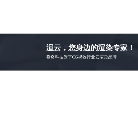
渲云，您身边的渲染专家！
赞奇科技旗下CG视效行业云渲染品牌