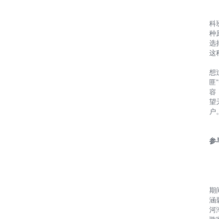
科
种
选
这
想
匪
容
望
户
参
期
涵
河