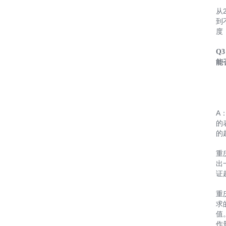
从
到
度
Q
能
A
的
的
重
出
证
重
求
值
作