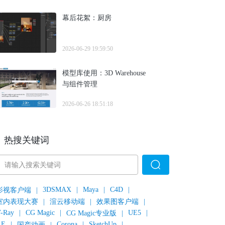
幕后花絮：厨房
2026-06-29 19:59:50
模型库使用：3D Warehouse
与组件管理
2026-06-26 18:51:18
热搜关键词
3DSMAX
|
Maya
|
C4D
|
影视客户端
|
室内表现大赛
|
渲云移动端
|
效果图客户端
|
-Ray
|
CG Magic
|
UE5
|
CG Magic专业版
|
AE
|
Corona
|
SketchUp
|
国产动画
|