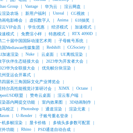
hao Group
|
Vantage
|
华为云
|
渲云网盘
|
Unreal
|
云渲染农场
|
新用户福利
|
CG视效
|
Anima
|
动画电影峰会
|
虚拟数字人
|
618抽奖
|
渲云VIP会员
|
学生优惠
|
经济模式
|
加速模式
|
RTX 4090D
|
极速模式
|
免费渲小样
|
特惠模式
|
第二十届中国国际动漫艺术周
|
子母账号系统
|
Redshift
|
CGSociety
|
法国Mediawan传媒集团
|
Nuke
|
AI加速渲染
|
云桌面
|
UE离线渲染
|
数字伙伴生态链接大会
|
2023华为开发者大会
|
2023华为全联接大会
|
优先帧分块渲染
|
杭州亚运会开幕式
|
第四届长三角国际文化产业博览会
|
XIMX
|
Octane
|
英特尔高性能视觉计算研讨会
|
OpenUSD联盟
|
赞奇云桌面
|
渲云客户端
|
渲染器内网提交功能
|
室内效果图
|
3D动画制作
|
Photoshop
|
伽马校正
|
通道渲染
|
渲染元素
|
axon
|
U-Render
|
子账号重名登录
|
一机多帧渲染
|
显卡价格
|
多镜头多参数可配置
|
Rhino
|
室外功能
|
PSD通道自动合成
|