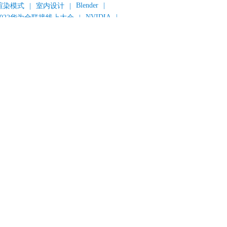
Blender
|
渲染模式
|
室内设计
|
NVIDIA
|
2022华为全联接线上大会
|
《变形金刚：超能勇士崛起》
|
《明日战记》
|
《封神第一部：朝歌风云》
|
《新神榜：杨戬》
|
数字人
|
《灌篮高手》
|
《长安三万里》
|
AMD
|
《个十百千万》
|
《流浪地球2》
|
显卡
|
建筑可视化
|
CG场景制作
|
动画制作
|
渲云杯
|
Katana
|
Houdini
|
光辉城市
|
技嘉科技
|
eyshot
|
D5 Render
|
渲云海外版
|
VR
|
渲云影视小程序
|
云转模
|
全面体检
|
本地集群渲染
|
黑客帝国4
|
智能升级先行者
|
CG产业峰会
|
渲染者联盟
|
上海电影节
|
英特尔
|
北京冬奥会
|
和平精英
|
中国公有云服务市场跟踪报告
|
神经渲染技术
|
ycles
|
Eevee
|
Disney+
|
《长津湖》
|
华为云计算城市峰会
|
B2B企业节
|
追光动画
|
华为云
|
云栖大会
|
设计产业峰会
|
角色动画
|
haracter Creator 4.1
|
分块渲染
|
参数优化
|
材质互转
|
毛发渲染
|
3D建模
|
视频预览
|
GPU
|