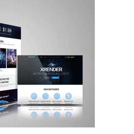
Z
S
E