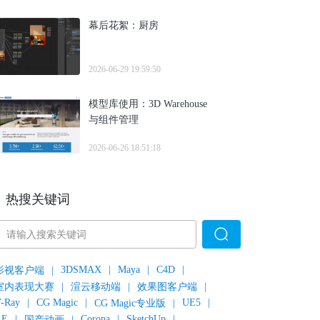
幕后花絮：厨房
2026-06-29 19:59:50
模型库使用：3D Warehouse
与组件管理
2026-06-26 18:51:18
热搜关键词
3DSMAX
|
Maya
|
C4D
|
影视客户端
|
室内表现大赛
|
渲云移动端
|
效果图客户端
|
-Ray
|
CG Magic
|
UE5
|
CG Magic专业版
|
AE
|
Corona
|
SketchUp
|
国产动画
|