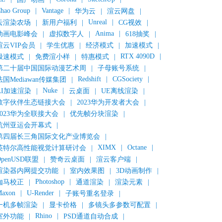
hao Group
|
Vantage
|
华为云
|
渲云网盘
|
Unreal
|
云渲染农场
|
新用户福利
|
CG视效
|
Anima
|
动画电影峰会
|
虚拟数字人
|
618抽奖
|
渲云VIP会员
|
学生优惠
|
经济模式
|
加速模式
|
RTX 4090D
|
极速模式
|
免费渲小样
|
特惠模式
|
第二十届中国国际动漫艺术周
|
子母账号系统
|
Redshift
|
CGSociety
|
法国Mediawan传媒集团
|
Nuke
|
AI加速渲染
|
云桌面
|
UE离线渲染
|
数字伙伴生态链接大会
|
2023华为开发者大会
|
2023华为全联接大会
|
优先帧分块渲染
|
杭州亚运会开幕式
|
第四届长三角国际文化产业博览会
|
XIMX
|
Octane
|
英特尔高性能视觉计算研讨会
|
OpenUSD联盟
|
赞奇云桌面
|
渲云客户端
|
渲染器内网提交功能
|
室内效果图
|
3D动画制作
|
Photoshop
|
伽马校正
|
通道渲染
|
渲染元素
|
axon
|
U-Render
|
子账号重名登录
|
一机多帧渲染
|
显卡价格
|
多镜头多参数可配置
|
Rhino
|
室外功能
|
PSD通道自动合成
|