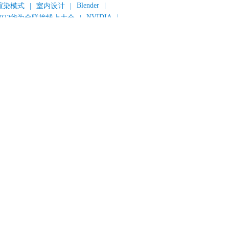
Blender
|
渲染模式
|
室内设计
|
NVIDIA
|
2022华为全联接线上大会
|
《变形金刚：超能勇士崛起》
|
《明日战记》
|
《封神第一部：朝歌风云》
|
《新神榜：杨戬》
|
数字人
|
《灌篮高手》
|
《长安三万里》
|
AMD
|
《个十百千万》
|
《流浪地球2》
|
显卡
|
建筑可视化
|
CG场景制作
|
动画制作
|
渲云杯
|
Katana
|
Houdini
|
光辉城市
|
技嘉科技
|
eyshot
|
D5 Render
|
渲云海外版
|
VR
|
渲云影视小程序
|
云转模
|
全面体检
|
本地集群渲染
|
黑客帝国4
|
智能升级先行者
|
CG产业峰会
|
渲染者联盟
|
上海电影节
|
英特尔
|
北京冬奥会
|
和平精英
|
中国公有云服务市场跟踪报告
|
神经渲染技术
|
ycles
|
Eevee
|
Disney+
|
《长津湖》
|
华为云计算城市峰会
|
B2B企业节
|
追光动画
|
华为云
|
云栖大会
|
设计产业峰会
|
角色动画
|
haracter Creator 4.1
|
分块渲染
|
参数优化
|
材质互转
|
毛发渲染
|
3D建模
|
视频预览
|
GPU
|