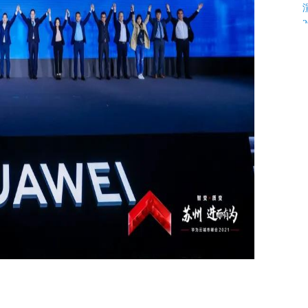
K
C
C