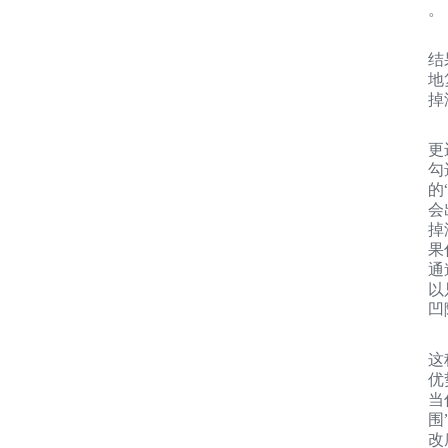
。
结
地
掉
更
勾
的
会
掉
果
通
以
凹
这
优
当
围
改