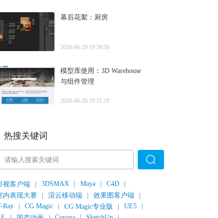
幕后花絮：厨房
2026-06-29 19:59:50
模型库使用：3D Warehouse
与组件管理
2026-06-26 18:51:18
热搜关键词
3DSMAX
|
Maya
|
C4D
|
影视客户端
|
室内表现大赛
|
渲云移动端
|
效果图客户端
|
-Ray
|
CG Magic
|
UE5
|
CG Magic专业版
|
AE
|
Corona
|
SketchUp
|
国产动画
|