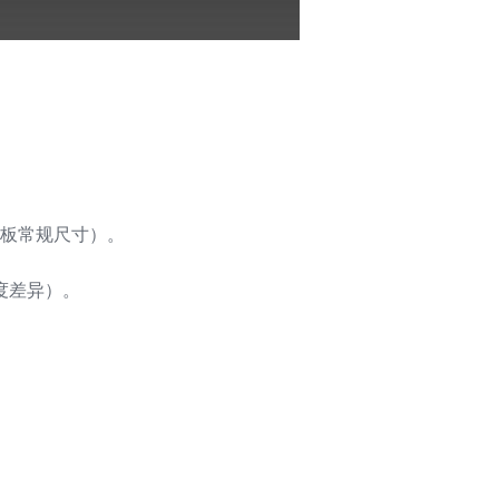
Z
S
木地板常规尺寸）。
宽度差异）。
E