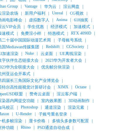
hao Group
|
Vantage
|
华为云
|
渲云网盘
|
Unreal
|
云渲染农场
|
新用户福利
|
CG视效
|
Anima
|
动画电影峰会
|
虚拟数字人
|
618抽奖
|
渲云VIP会员
|
学生优惠
|
经济模式
|
加速模式
|
RTX 4090D
|
极速模式
|
免费渲小样
|
特惠模式
|
第二十届中国国际动漫艺术周
|
子母账号系统
|
Redshift
|
CGSociety
|
法国Mediawan传媒集团
|
Nuke
|
AI加速渲染
|
云桌面
|
UE离线渲染
|
数字伙伴生态链接大会
|
2023华为开发者大会
|
2023华为全联接大会
|
优先帧分块渲染
|
杭州亚运会开幕式
|
第四届长三角国际文化产业博览会
|
XIMX
|
Octane
|
英特尔高性能视觉计算研讨会
|
OpenUSD联盟
|
赞奇云桌面
|
渲云客户端
|
渲染器内网提交功能
|
室内效果图
|
3D动画制作
|
Photoshop
|
伽马校正
|
通道渲染
|
渲染元素
|
axon
|
U-Render
|
子账号重名登录
|
一机多帧渲染
|
显卡价格
|
多镜头多参数可配置
|
Rhino
|
室外功能
|
PSD通道自动合成
|