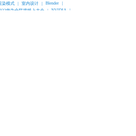
Blender
|
渲染模式
|
室内设计
|
NVIDIA
|
2022华为全联接线上大会
|
《变形金刚：超能勇士崛起》
|
《明日战记》
|
《封神第一部：朝歌风云》
|
《新神榜：杨戬》
|
数字人
|
《灌篮高手》
|
《长安三万里》
|
AMD
|
《个十百千万》
|
《流浪地球2》
|
显卡
|
建筑可视化
|
CG场景制作
|
动画制作
|
渲云杯
|
Katana
|
Houdini
|
光辉城市
|
技嘉科技
|
eyshot
|
D5 Render
|
渲云海外版
|
VR
|
渲云影视小程序
|
云转模
|
全面体检
|
本地集群渲染
|
黑客帝国4
|
智能升级先行者
|
CG产业峰会
|
渲染者联盟
|
上海电影节
|
英特尔
|
北京冬奥会
|
和平精英
|
中国公有云服务市场跟踪报告
|
神经渲染技术
|
ycles
|
Eevee
|
Disney+
|
《长津湖》
|
华为云计算城市峰会
|
B2B企业节
|
追光动画
|
华为云
|
云栖大会
|
设计产业峰会
|
角色动画
|
haracter Creator 4.1
|
分块渲染
|
参数优化
|
材质互转
|
毛发渲染
|
3D建模
|
视频预览
|
GPU
|