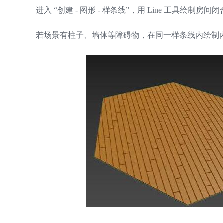
进入 “创建 - 图形 - 样条线”，用 Line 工具绘制房
若场景有柱子、墙体等障碍物，在同一样条线内绘制