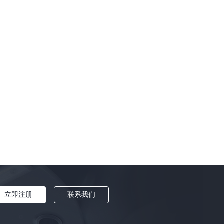
国漫
|
影视渲染
|
艾美奖
|
《觅渡》
|
Enscape
|
Arnold
|
3ds Max插件
|
指环王
|
Brush
|
数字可视化
|
动作捕捉技术
|
文化科技融交会
|
三维建模软件
|
十大智能先行标杆企业
|
哆啦A梦
|
CG动画电影
|
设计辅助插件
|
素材管理招魂3
|
三维动画软件
|
三维软件
|
灯光设计
|
狼行者
|
C4D渲染器
|
HBO Max
|
渲云效果图超级客户端
|
GPU渲染
|
ubstance
|
华纳兄弟
|
爱死机
|
科幻灾难片
|
Netflix
|
UE4
|
渲云微信社区
|
迪士尼动画
|
3dmax效果图批量渲染
|
光子帧序列优化
|
蜂窝材质
|
特惠模式
|
材质渲染
|
HDR系统
|
mmy Awards
|
渲云效果图企业级套餐
|
建模渲染
|
阿诺德渲染器
|
C4D渲染
|
漫威
|
SIGGRAPH2021
|
《王冠》
|
Maya渲染
|
Unity
|
灯光渲染
|
漫威电影
|
《入殓师》
|
UE
|
奥斯卡最佳外语片
|
渲染设置
|
渲云
|
立即注册
联系我们
Phoenix FD
|
Lumion
|
《深海》
|
阿凡达
|
延迟渲染技术
|
2021亚太合作伙伴峰会
|
三维插件
|
V-Ray官方认证专家
|
科幻电影
|