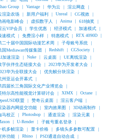
hao Group
|
Vantage
|
华为云
|
渲云网盘
|
Unreal
|
云渲染农场
|
新用户福利
|
CG视效
|
Anima
|
动画电影峰会
|
虚拟数字人
|
618抽奖
|
渲云VIP会员
|
学生优惠
|
经济模式
|
加速模式
|
RTX 4090D
|
极速模式
|
免费渲小样
|
特惠模式
|
第二十届中国国际动漫艺术周
|
子母账号系统
|
Redshift
|
CGSociety
|
法国Mediawan传媒集团
|
Nuke
|
AI加速渲染
|
云桌面
|
UE离线渲染
|
数字伙伴生态链接大会
|
2023华为开发者大会
|
2023华为全联接大会
|
优先帧分块渲染
|
杭州亚运会开幕式
|
第四届长三角国际文化产业博览会
|
XIMX
|
Octane
|
英特尔高性能视觉计算研讨会
|
OpenUSD联盟
|
赞奇云桌面
|
渲云客户端
|
渲染器内网提交功能
|
室内效果图
|
3D动画制作
|
Photoshop
|
伽马校正
|
通道渲染
|
渲染元素
|
axon
|
U-Render
|
子账号重名登录
|
一机多帧渲染
|
显卡价格
|
多镜头多参数可配置
|
Rhino
|
室外功能
|
PSD通道自动合成
|