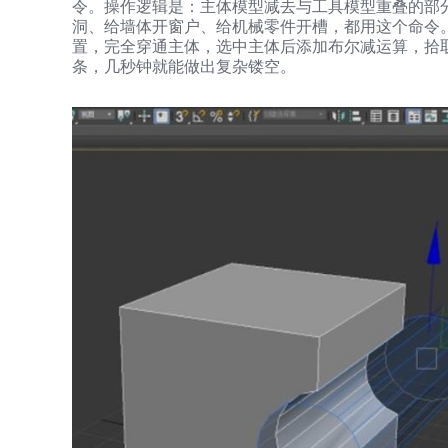
令。操作逻辑是：主体模型减去与工具模型重叠的部
洞、给墙体开窗户、给机械零件开槽，都用这个命令
置，完全穿通主体，选中主体后添加布尔减运算，拾
条，几秒钟就能做出复杂镂空。