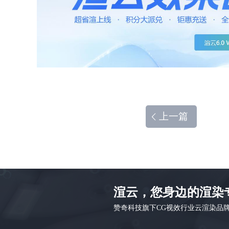
上一篇
渲云，您身边的渲染
赞奇科技旗下CG视效行业云渲染品