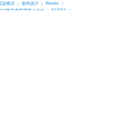
Blender
|
渲染模式
|
室内设计
|
NVIDIA
|
2022华为全联接线上大会
|
《变形金刚：超能勇士崛起》
|
《明日战记》
|
《封神第一部：朝歌风云》
|
《新神榜：杨戬》
|
数字人
|
《灌篮高手》
|
《长安三万里》
|
AMD
|
《个十百千万》
|
《流浪地球2》
|
显卡
|
建筑可视化
|
CG场景制作
|
动画制作
|
渲云杯
|
Katana
|
Houdini
|
光辉城市
|
技嘉科技
|
eyshot
|
D5 Render
|
渲云海外版
|
VR
|
渲云影视小程序
|
云转模
|
全面体检
|
本地集群渲染
|
黑客帝国4
|
智能升级先行者
|
CG产业峰会
|
渲染者联盟
|
上海电影节
|
英特尔
|
北京冬奥会
|
和平精英
|
中国公有云服务市场跟踪报告
|
神经渲染技术
|
ycles
|
Eevee
|
Disney+
|
《长津湖》
|
华为云计算城市峰会
|
B2B企业节
|
追光动画
|
华为云
|
云栖大会
|
设计产业峰会
|
角色动画
|
haracter Creator 4.1
|
分块渲染
|
参数优化
|
材质互转
|
毛发渲染
|
3D建模
|
视频预览
|
GPU
|