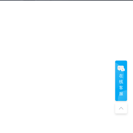
《蜘蛛侠：英雄无归》
|
赞奇科技
|
云渲染
|
电视剧集
|
理查德·罗杰斯
|
建筑师
|
《三体》
|
《指环王》
|
《阿凡达2》
|
奥斯卡影片
|
JangaFX
|
vray分布式渲染
|
3dsmax联机渲染
|
EmberGen
|
渲染软件
|
Blender三渲二
|
Stable Diffusion
|
《黑豹2》
|
《铃芽之旅》
|
I
|
《银河护卫队3》
|
《闪电侠》
|
《长安三万里》
|
《曼达洛人》
|
《真人快打X》
|
《奥本海默》
|
3D效果图
|
《武双姝》
|
在
线
客
服