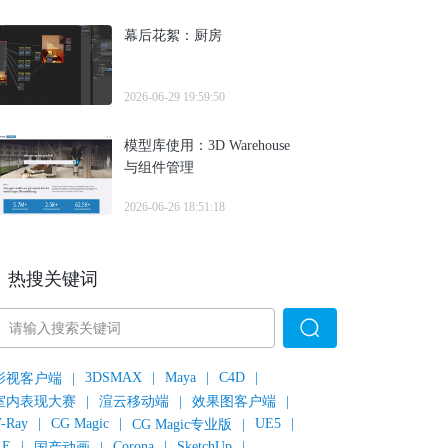
幕后花絮：厨房
2026-06-29 19:59:50
模型库使用：3D Warehouse
与组件管理
2026-06-26 18:51:18
热搜关键词
3DSMAX
|
Maya
|
C4D
|
影视客户端
|
室内表现大赛
|
渲云移动端
|
效果图客户端
|
-Ray
|
CG Magic
|
UE5
|
CG Magic专业版
|
AE
|
Corona
|
SketchUp
|
国产动画
|