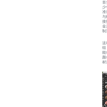
首
少
准
与
接
金
制
这
组
能
颜
材