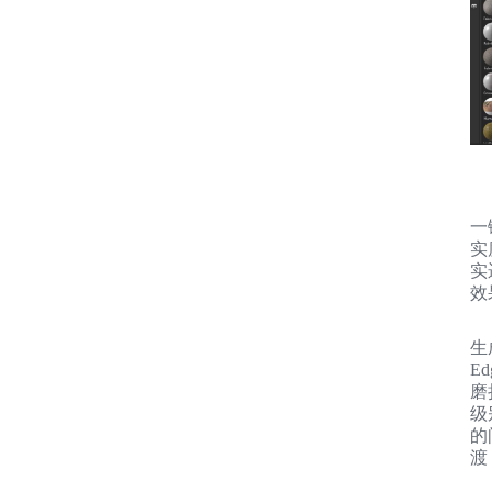
一
实
实
效
生
E
磨
级
的
渡