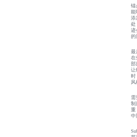
锚
能
添
处
迹
的
最
在
部
让
时
风
需
制
重
中
S