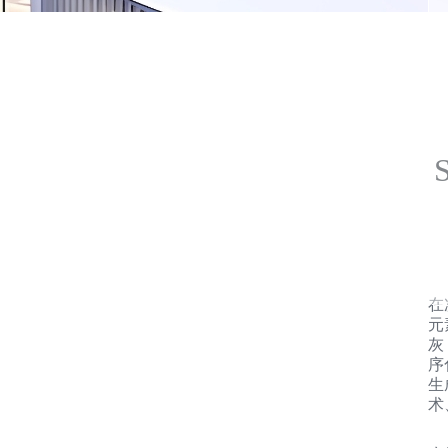
在
元
灰
序
生
术