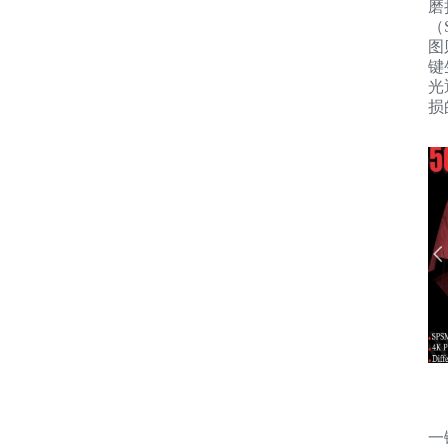
磨
（
图
键
光
损
一