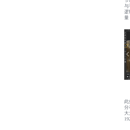
节
与
逻
量
此
分
大
1