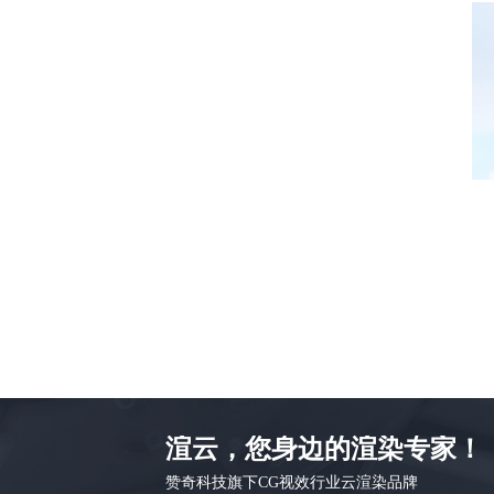
渲云，您身边的渲染专家！
赞奇科技旗下CG视效行业云渲染品牌