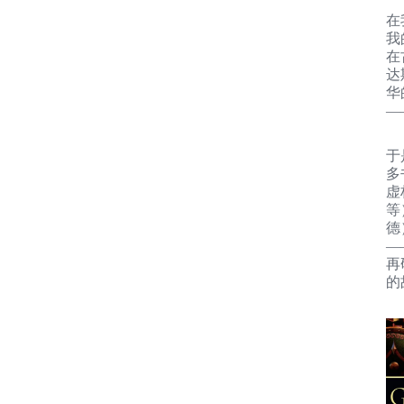
在
我
在
达
华
—
于
多
虚
等
德
—
再
的