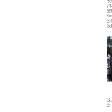
长
用
些
S
扮
次
这
之