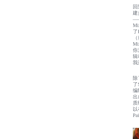
回
建
—
M
了
（
M
你
辑
我
除
了
编
出
质
以
Pa