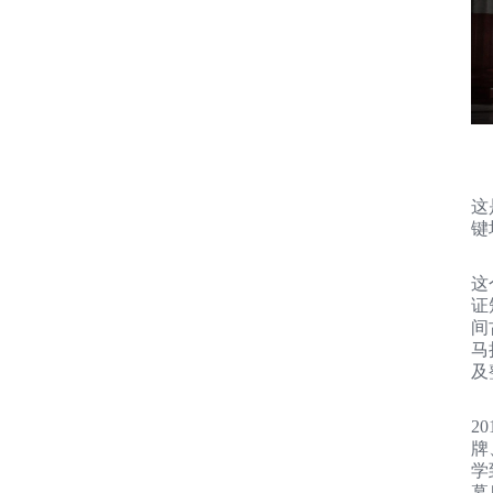
这
键
这
证
间
马
及
2
牌
学
幕