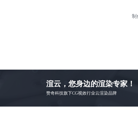
制
渲云，您身边的渲染专家！
赞奇科技旗下CG视效行业云渲染品牌