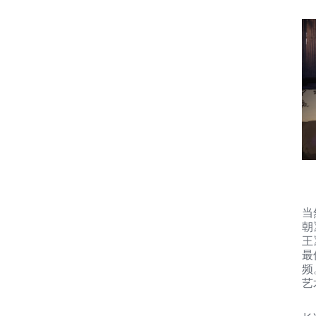
当
朝
王
最
频
艺