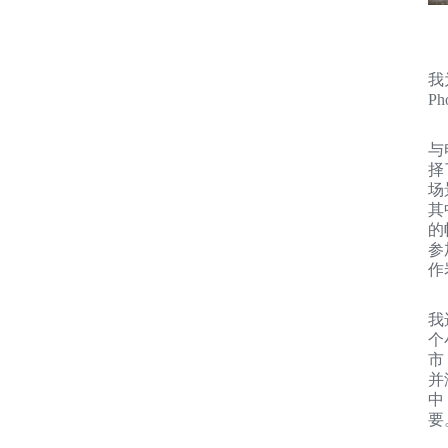
我
P
与
择
场
其
的
参
作
我
个
市
并
中
要