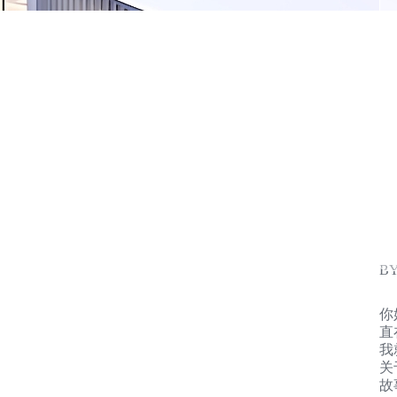
BY
你
直
我
关
故