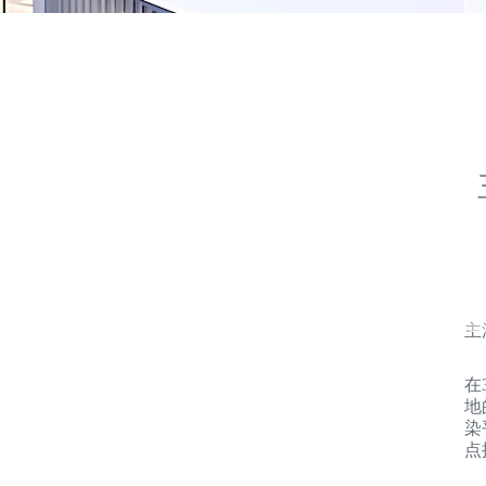
主
在
地
染
点