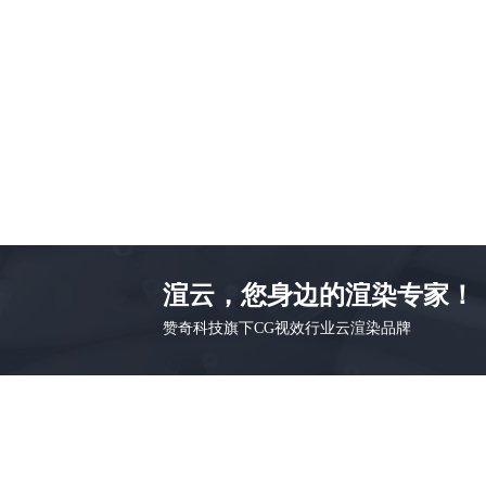
渲云，您身边的渲染专家！
赞奇科技旗下CG视效行业云渲染品牌