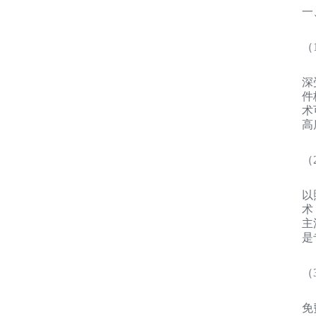
一
（
深
件
术
高
（
以
术
主
是
（
免