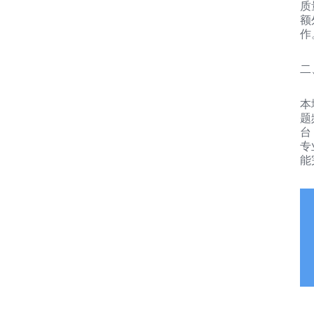
质
额
作
二
本
题
台
专
能