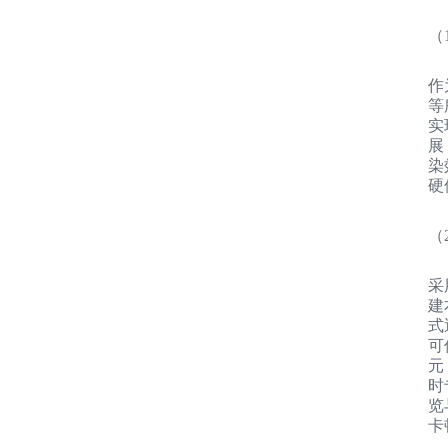
（
作
等
实
展
染
硬
（
采
建
式
可
元
时
览
卡