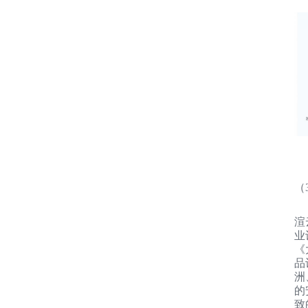
（
渲
业
《
品
洲
的
致