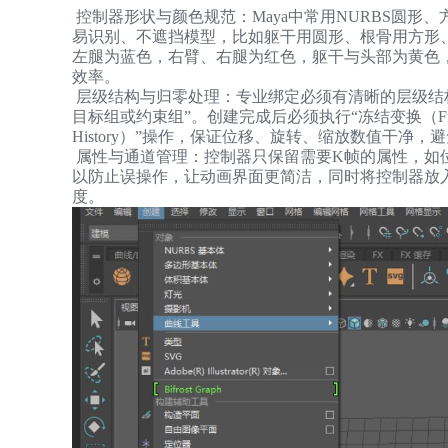
控制器形状与颜色规范：Maya中常用NURBS圆形
易识别、不遮挡模型，比如躯干用圆形、根骨用方形
左腿为蓝色，右臂、右腿为红色，躯干与头部为黄色
效率。
层级结构与归零处理：专业绑定必须有清晰的层级结构，通常
目标组或约束组”。创建完成后必须执行“冻结变换（Freeze Tr
History）”操作，保证位移、旋转、缩放数值干净
属性与通道管理：控制器只保留需要K帧的属性，如
以防止误操作，让动画界面更简洁，同时将控制器放
度。