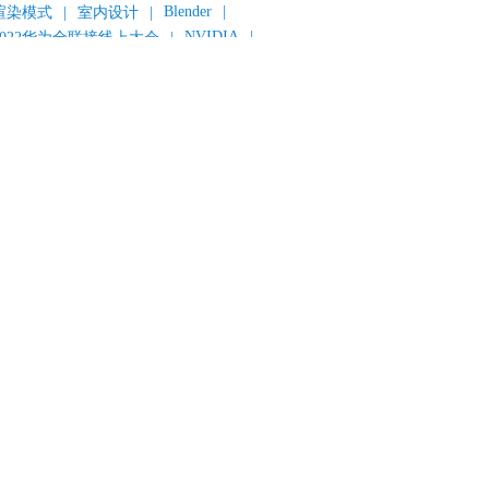
Blender
|
渲染模式
|
室内设计
|
NVIDIA
|
2022华为全联接线上大会
|
《变形金刚：超能勇士崛起》
|
《明日战记》
|
《封神第一部：朝歌风云》
|
《新神榜：杨戬》
|
数字人
|
《灌篮高手》
|
《长安三万里》
|
AMD
|
《个十百千万》
|
《流浪地球2》
|
显卡
|
建筑可视化
|
CG场景制作
|
动画制作
|
渲云杯
|
Katana
|
Houdini
|
光辉城市
|
技嘉科技
|
eyshot
|
D5 Render
|
渲云海外版
|
VR
|
渲云影视小程序
|
云转模
|
全面体检
|
本地集群渲染
|
黑客帝国4
|
智能升级先行者
|
CG产业峰会
|
渲染者联盟
|
上海电影节
|
英特尔
|
北京冬奥会
|
和平精英
|
中国公有云服务市场跟踪报告
|
神经渲染技术
|
ycles
|
Eevee
|
Disney+
|
《长津湖》
|
华为云计算城市峰会
|
B2B企业节
|
追光动画
|
华为云
|
云栖大会
|
设计产业峰会
|
角色动画
|
haracter Creator 4.1
|
分块渲染
|
参数优化
|
材质互转
|
毛发渲染
|
3D建模
|
视频预览
|
GPU
|