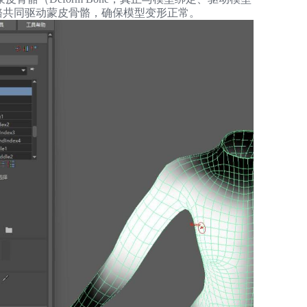
骨骼共同驱动蒙皮骨骼，确保模型变形正常。
Z
S
E