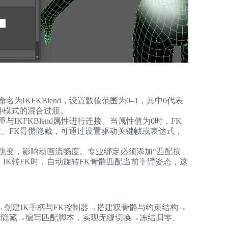
A
IKFKBlend，设置数值范围为0–1，其中0代表
种模式的混合过渡。
KFKBlend属性进行连接。当属性值为0时，FK
效、FK骨骼隐藏，可通过设置驱动关键帧或表达式，
跳变，影响动画流畅度。专业绑定必须添加“匹配按
；IK转FK时，自动旋转FK骨骼匹配当前手臂姿态，这
创建IK手柄与FK控制器→搭建双骨骼与约束结构→
显示隐藏→编写匹配脚本，实现无缝切换→冻结归零、