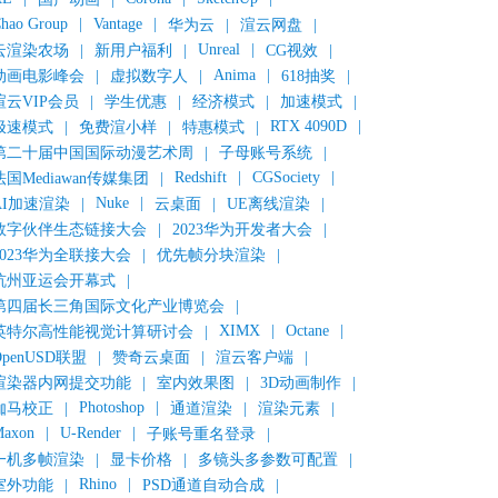
hao Group
|
Vantage
|
华为云
|
渲云网盘
|
Unreal
|
云渲染农场
|
新用户福利
|
CG视效
|
Anima
|
动画电影峰会
|
虚拟数字人
|
618抽奖
|
渲云VIP会员
|
学生优惠
|
经济模式
|
加速模式
|
RTX 4090D
|
极速模式
|
免费渲小样
|
特惠模式
|
第二十届中国国际动漫艺术周
|
子母账号系统
|
Redshift
|
CGSociety
|
法国Mediawan传媒集团
|
Nuke
|
AI加速渲染
|
云桌面
|
UE离线渲染
|
数字伙伴生态链接大会
|
2023华为开发者大会
|
2023华为全联接大会
|
优先帧分块渲染
|
杭州亚运会开幕式
|
第四届长三角国际文化产业博览会
|
XIMX
|
Octane
|
英特尔高性能视觉计算研讨会
|
OpenUSD联盟
|
赞奇云桌面
|
渲云客户端
|
渲染器内网提交功能
|
室内效果图
|
3D动画制作
|
Photoshop
|
伽马校正
|
通道渲染
|
渲染元素
|
axon
|
U-Render
|
子账号重名登录
|
一机多帧渲染
|
显卡价格
|
多镜头多参数可配置
|
Rhino
|
室外功能
|
PSD通道自动合成
|