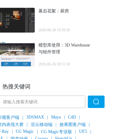
幕后花絮：厨房
2026-06-29 19:59:50
模型库使用：3D Warehouse
与组件管理
2026-06-26 18:51:18
热搜关键词
3DSMAX
|
Maya
|
C4D
|
影视客户端
|
室内表现大赛
|
渲云移动端
|
效果图客户端
|
-Ray
|
CG Magic
|
UE5
|
CG Magic专业版
|
AE
|
Corona
|
SketchUp
|
国产动画
|