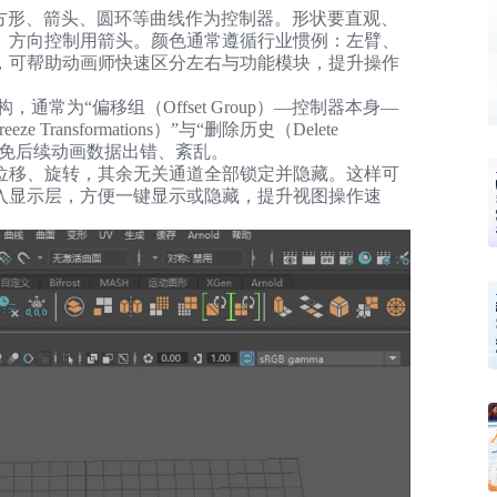
、方形、箭头、圆环等曲线作为控制器。形状要直观、
、方向控制用箭头。颜色通常遵循行业惯例：左臂、
，可帮助动画师快速区分左右与功能模块，提升操作
为“偏移组（Offset Group）—控制器本身—
ansformations）”与“删除历史（Delete
，避免后续动画数据出错、紊乱。
位移、旋转，其余无关通道全部锁定并隐藏。这样可
入显示层，方便一键显示或隐藏，提升视图操作速