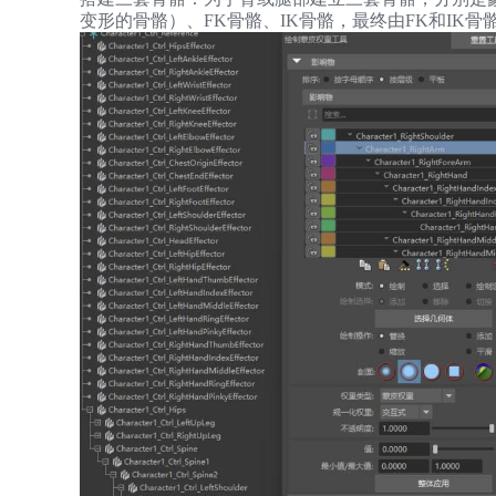
变形的骨骼）、FK骨骼、IK骨骼，最终由FK和IK