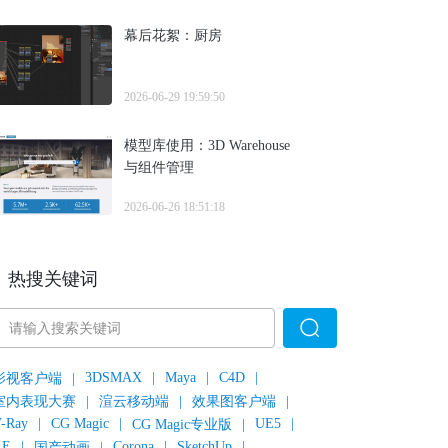
幕后花絮：厨房
2026-06-29 19:59:50
模型库使用：3D Warehouse
与组件管理
2026-06-26 18:51:18
热搜关键词
3DSMAX
|
Maya
|
C4D
|
影视客户端
|
室内表现大赛
|
渲云移动端
|
效果图客户端
|
-Ray
|
CG Magic
|
UE5
|
CG Magic专业版
|
AE
|
Corona
|
SketchUp
|
国产动画
|