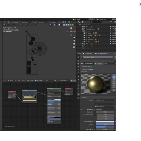
K
C
C