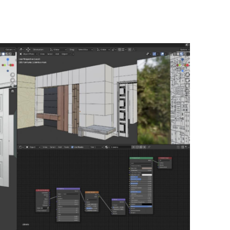
Z
S
E