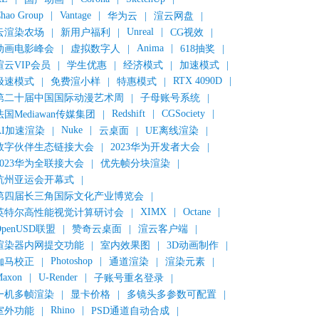
hao Group
|
Vantage
|
华为云
|
渲云网盘
|
Unreal
|
云渲染农场
|
新用户福利
|
CG视效
|
Anima
|
动画电影峰会
|
虚拟数字人
|
618抽奖
|
渲云VIP会员
|
学生优惠
|
经济模式
|
加速模式
|
RTX 4090D
|
极速模式
|
免费渲小样
|
特惠模式
|
第二十届中国国际动漫艺术周
|
子母账号系统
|
Redshift
|
CGSociety
|
法国Mediawan传媒集团
|
Nuke
|
AI加速渲染
|
云桌面
|
UE离线渲染
|
数字伙伴生态链接大会
|
2023华为开发者大会
|
2023华为全联接大会
|
优先帧分块渲染
|
杭州亚运会开幕式
|
第四届长三角国际文化产业博览会
|
XIMX
|
Octane
|
英特尔高性能视觉计算研讨会
|
OpenUSD联盟
|
赞奇云桌面
|
渲云客户端
|
渲染器内网提交功能
|
室内效果图
|
3D动画制作
|
Photoshop
|
伽马校正
|
通道渲染
|
渲染元素
|
axon
|
U-Render
|
子账号重名登录
|
一机多帧渲染
|
显卡价格
|
多镜头多参数可配置
|
Rhino
|
室外功能
|
PSD通道自动合成
|