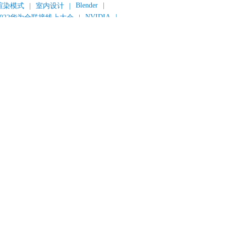
Blender
|
渲染模式
|
室内设计
|
NVIDIA
|
2022华为全联接线上大会
|
《变形金刚：超能勇士崛起》
|
《明日战记》
|
《封神第一部：朝歌风云》
|
《新神榜：杨戬》
|
数字人
|
《灌篮高手》
|
《长安三万里》
|
AMD
|
《个十百千万》
|
《流浪地球2》
|
显卡
|
建筑可视化
|
CG场景制作
|
动画制作
|
渲云杯
|
Katana
|
Houdini
|
光辉城市
|
技嘉科技
|
eyshot
|
D5 Render
|
渲云海外版
|
VR
|
渲云影视小程序
|
云转模
|
全面体检
|
本地集群渲染
|
黑客帝国4
|
智能升级先行者
|
CG产业峰会
|
渲染者联盟
|
上海电影节
|
英特尔
|
北京冬奥会
|
和平精英
|
中国公有云服务市场跟踪报告
|
神经渲染技术
|
ycles
|
Eevee
|
Disney+
|
《长津湖》
|
华为云计算城市峰会
|
B2B企业节
|
追光动画
|
华为云
|
云栖大会
|
设计产业峰会
|
角色动画
|
haracter Creator 4.1
|
分块渲染
|
参数优化
|
材质互转
|
毛发渲染
|
3D建模
|
视频预览
|
GPU
|