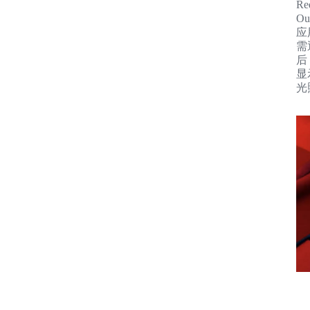
R
O
应
需
后
显
光