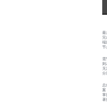
最
完
端
节
需
则
无
分
总
案
掌
著