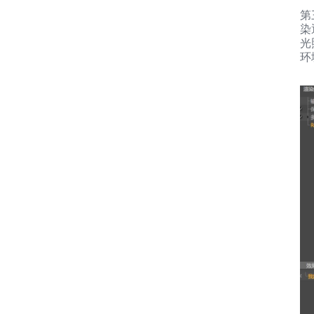
第
染
光
环