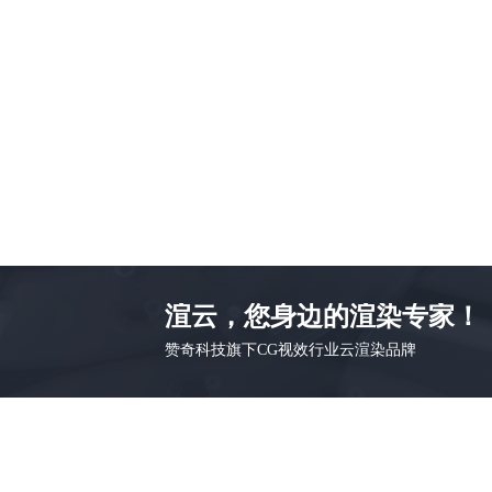
渲云，您身边的渲染专家！
赞奇科技旗下CG视效行业云渲染品牌