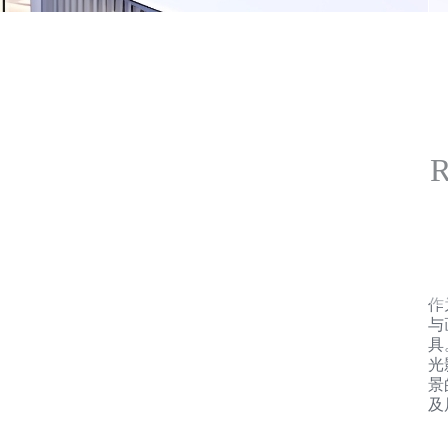
作
与
具
光
景
及