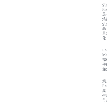
烘
P
足
焙
烘
高
且
化
R
M
需
件
免
第
R
集
生
节