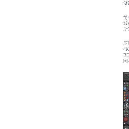
修
简
转换
所
压缩
4
B
间