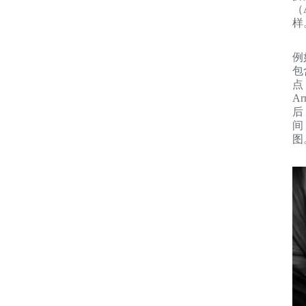
（
样
例
包
点
A
后
间
图