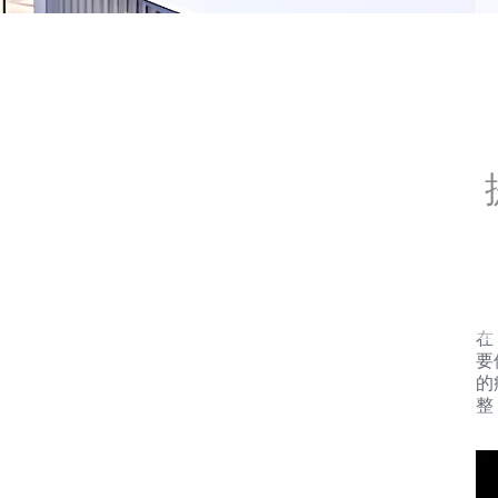
在
要
的
整