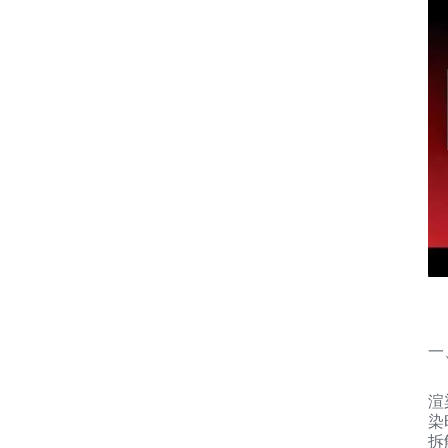
一
渲
染
拆