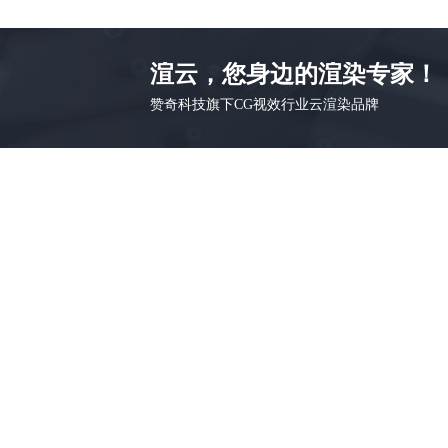
渲云，您身边的渲染专家！
赞奇科技旗下CG视效行业云渲染品牌