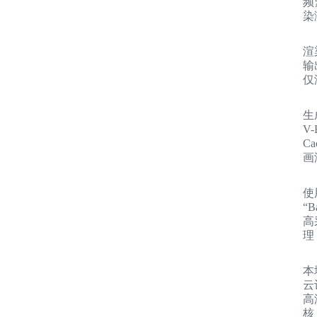
频
染
渲
输
仅
生
V-
C
画
使
“
高
理
本
云
高
核