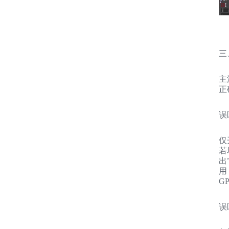
三
主
正
误
仅
若
出
用
G
误