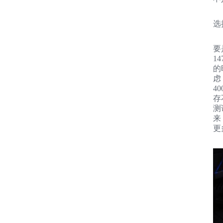
选
要是
1
的
虑
4
存
测
来
更