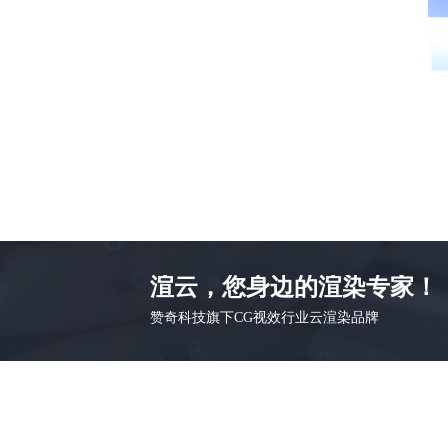
渲云，您身边的渲染专家！
赞奇科技旗下CG视效行业云渲染品牌