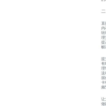
二
直
内
转
理
提
帧
提
有
理
这
据
卡
频
让
做