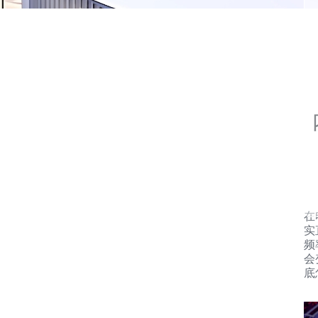
在
实
频
会
底