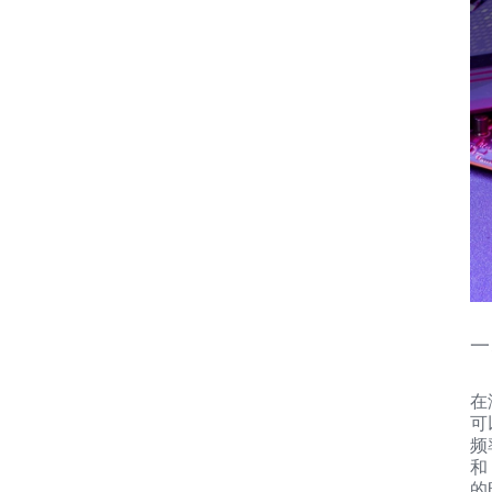
一
在
可
频
和
的