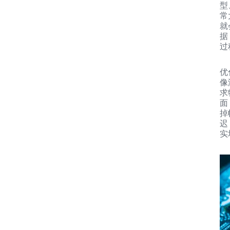
型
常
就
据
过
优
像
求
面
掉
迟
实