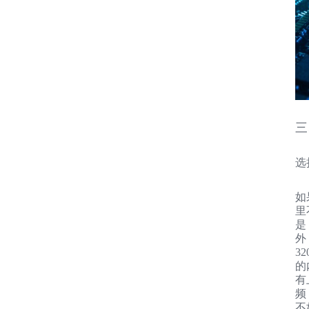
三
选
如
里不
是
外
3
的
有
频
不