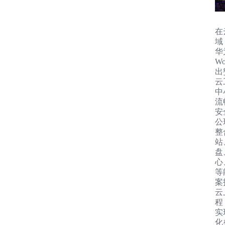
在
域
华
Wo
出
云
中
流
安
公
整
站
盘
心
等
案
云
程
实
化