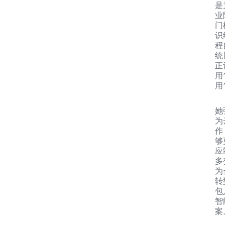
是
业
门
识
程
统
正
用
用
她
为
作
够
应
多
为
转
包
智
案