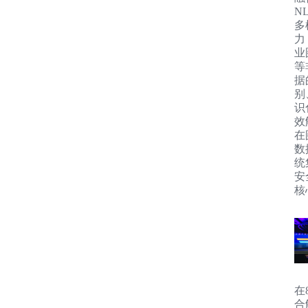
N
多
力
业
等
据
别
识
效
在
数
统
安
核
在
合