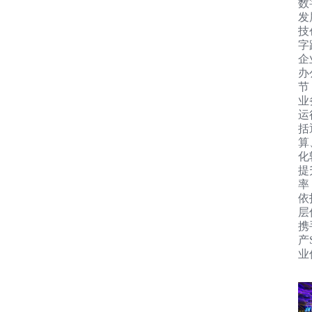
数
发
技
字
企
办
节
业
运
括
算
化
提
率
依
层
携
产
业