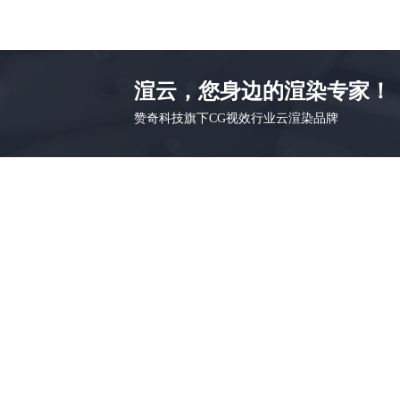
渲云，您身边的渲染专家！
赞奇科技旗下CG视效行业云渲染品牌