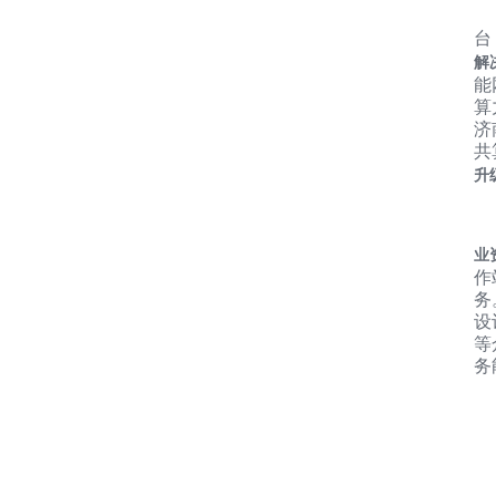
在
台
解
能
算
济
共
升
江
业
作
务
设
等
务