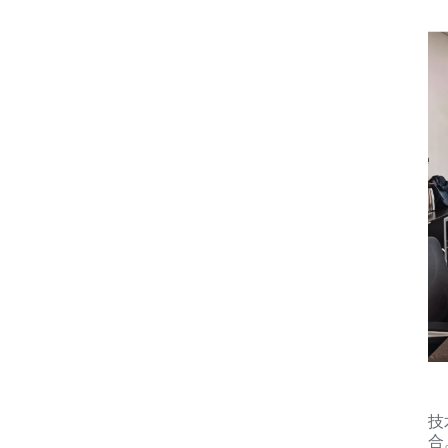
同
技
合