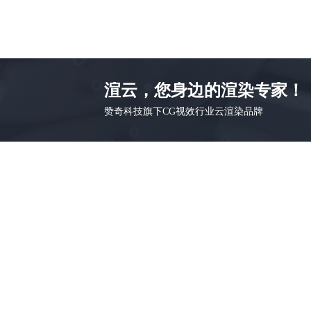
渲云，您身边的渲染专家！
赞奇科技旗下CG视效行业云渲染品牌