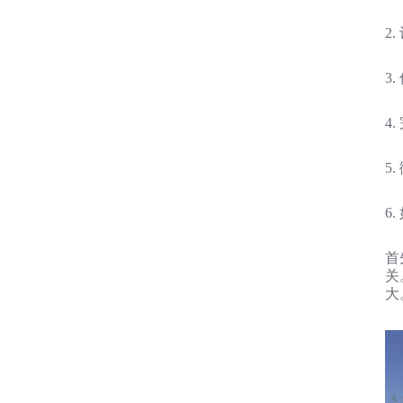
2
3
4
5
6
首
关
大