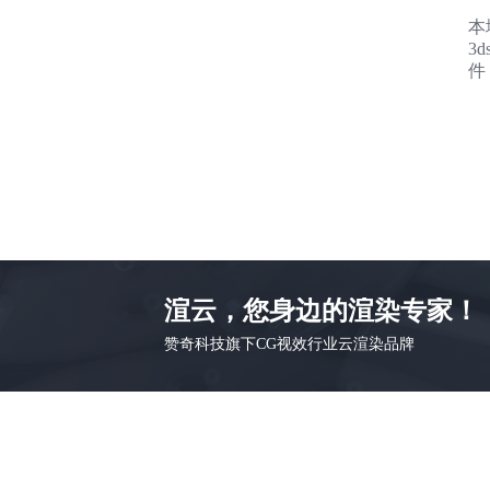
本
3d
件
渲云，您身边的渲染专家！
赞奇科技旗下CG视效行业云渲染品牌