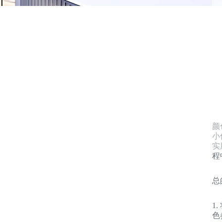
颜
小
实
程
总
1
色