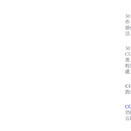
3
作
插
活
3
C
质
程
建
C
西
CG
功
云