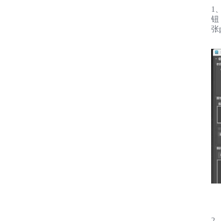
1
钮
张
2