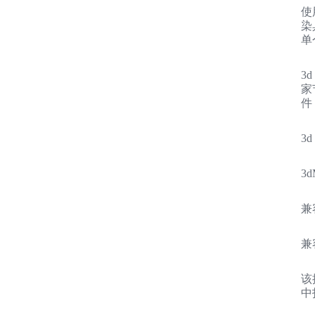
使
染
单
3
家
件
3
3
兼
兼
该
中