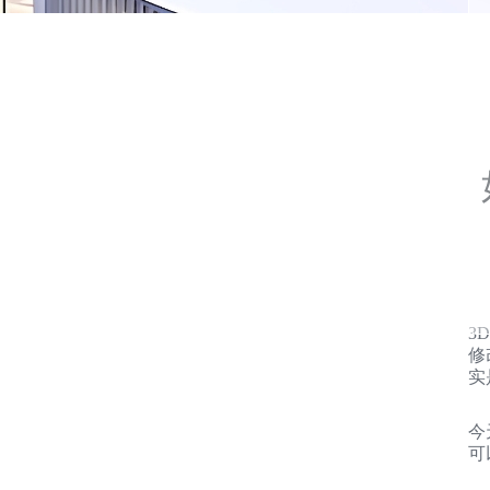
3
修
实
今
可