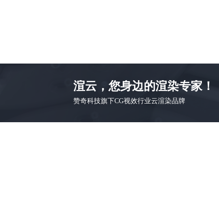
渲云，您身边的渲染专家！
赞奇科技旗下CG视效行业云渲染品牌