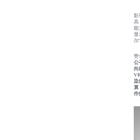
影
高
能
显
尔
赞
公
向
V
染
算
作