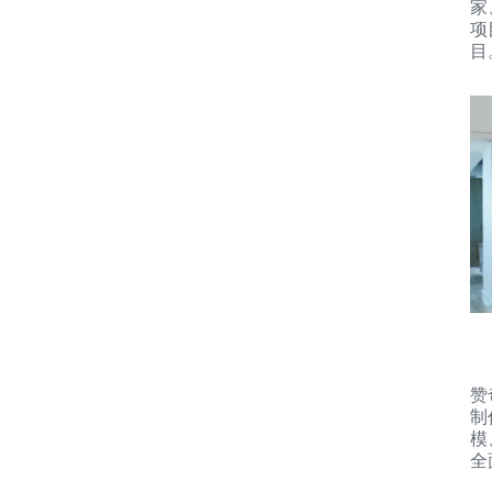
家
项
目
赞
制
模
全