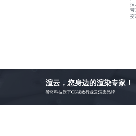
技
带
变
渲云，您身边的渲染专家！
赞奇科技旗下CG视效行业云渲染品牌