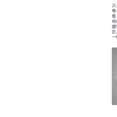
其
奇
造
动
据
泛
一