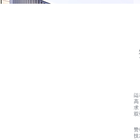
随
高
求
双
赞
技