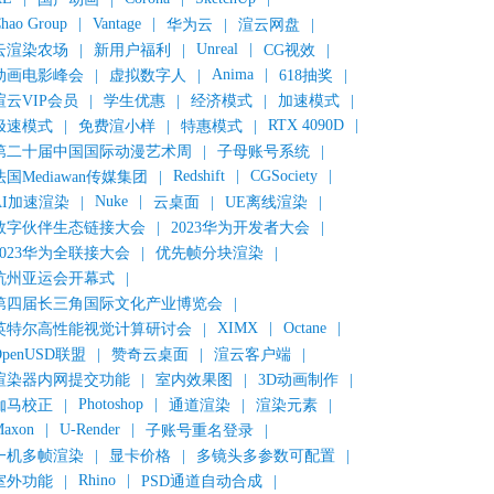
hao Group
|
Vantage
|
华为云
|
渲云网盘
|
Unreal
|
云渲染农场
|
新用户福利
|
CG视效
|
Anima
|
动画电影峰会
|
虚拟数字人
|
618抽奖
|
渲云VIP会员
|
学生优惠
|
经济模式
|
加速模式
|
RTX 4090D
|
极速模式
|
免费渲小样
|
特惠模式
|
第二十届中国国际动漫艺术周
|
子母账号系统
|
Redshift
|
CGSociety
|
法国Mediawan传媒集团
|
Nuke
|
AI加速渲染
|
云桌面
|
UE离线渲染
|
数字伙伴生态链接大会
|
2023华为开发者大会
|
2023华为全联接大会
|
优先帧分块渲染
|
杭州亚运会开幕式
|
第四届长三角国际文化产业博览会
|
XIMX
|
Octane
|
英特尔高性能视觉计算研讨会
|
OpenUSD联盟
|
赞奇云桌面
|
渲云客户端
|
渲染器内网提交功能
|
室内效果图
|
3D动画制作
|
Photoshop
|
伽马校正
|
通道渲染
|
渲染元素
|
axon
|
U-Render
|
子账号重名登录
|
一机多帧渲染
|
显卡价格
|
多镜头多参数可配置
|
Rhino
|
室外功能
|
PSD通道自动合成
|