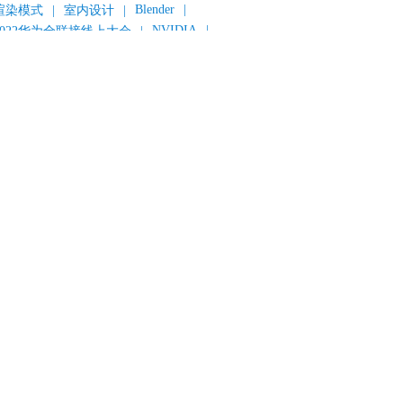
Blender
|
渲染模式
|
室内设计
|
NVIDIA
|
2022华为全联接线上大会
|
《变形金刚：超能勇士崛起》
|
《明日战记》
|
《封神第一部：朝歌风云》
|
《新神榜：杨戬》
|
数字人
|
《灌篮高手》
|
《长安三万里》
|
AMD
|
《个十百千万》
|
《流浪地球2》
|
显卡
|
建筑可视化
|
CG场景制作
|
动画制作
|
渲云杯
|
Katana
|
Houdini
|
光辉城市
|
技嘉科技
|
eyshot
|
D5 Render
|
渲云海外版
|
VR
|
渲云影视小程序
|
云转模
|
全面体检
|
本地集群渲染
|
黑客帝国4
|
智能升级先行者
|
CG产业峰会
|
渲染者联盟
|
上海电影节
|
英特尔
|
北京冬奥会
|
和平精英
|
中国公有云服务市场跟踪报告
|
神经渲染技术
|
ycles
|
Eevee
|
Disney+
|
《长津湖》
|
华为云计算城市峰会
|
B2B企业节
|
追光动画
|
华为云
|
云栖大会
|
设计产业峰会
|
角色动画
|
haracter Creator 4.1
|
分块渲染
|
参数优化
|
材质互转
|
毛发渲染
|
3D建模
|
视频预览
|
GPU
|