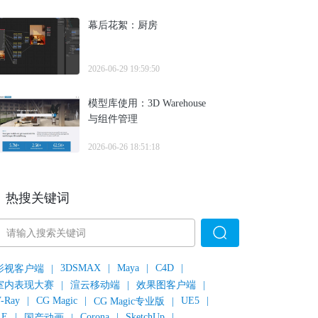
幕后花絮：厨房
2026-06-29 19:59:50
模型库使用：3D Warehouse
与组件管理
2026-06-26 18:51:18
热搜关键词
3DSMAX
|
Maya
|
C4D
|
影视客户端
|
室内表现大赛
|
渲云移动端
|
效果图客户端
|
-Ray
|
CG Magic
|
UE5
|
CG Magic专业版
|
AE
|
Corona
|
SketchUp
|
国产动画
|