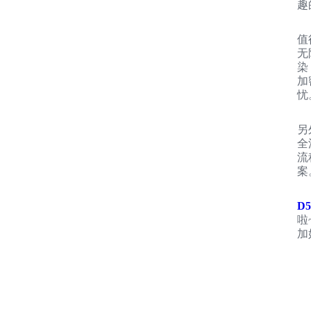
趣
值
无
染
加
忧
另
全
流
案
D
啦
加