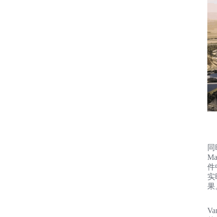
同
Ma
件
实
果
V