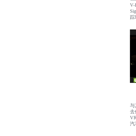
V
S
踪
与
去
V
汽