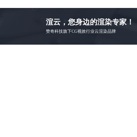
渲云，您身边的渲染专家！
赞奇科技旗下CG视效行业云渲染品牌