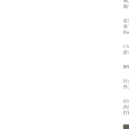
画
如
在
在
Ra
C
折
D
行
作
D
内
打