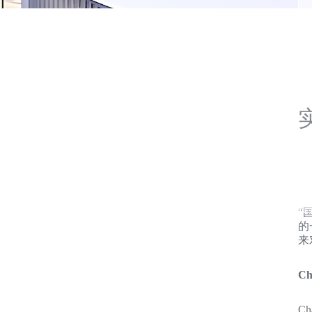
实
“
的
来
Ch
C