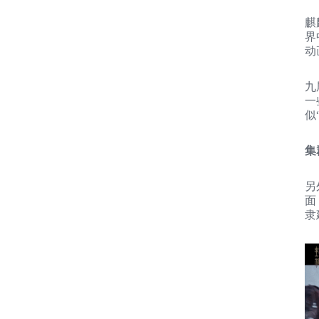
麒
界
动
九
一
似
集
另
面
隶