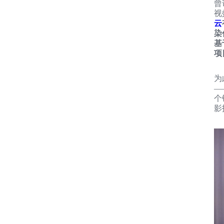
曾
视
云
染
基
项
为
—
个
影