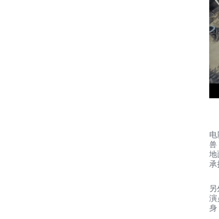
电
兽
地
承
另
演
身