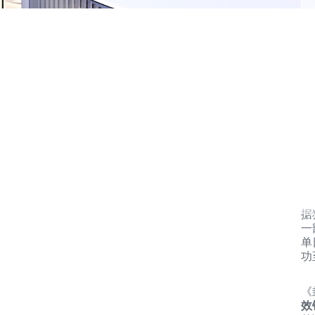
据
一
单
功
《
效