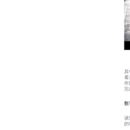
其
看
作
完
数
谈
的