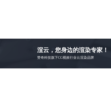
渲云，您身边的渲染专家！
赞奇科技旗下CG视效行业云渲染品牌